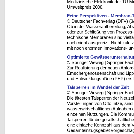
Medizinische Elektronik der TU Mü
Umweltpreis 2008.
Feine Perspektiven - Membran-
© Deutscher Fachverlag (DFV) (3
Ob in der Wasseraufbereitung, A
oder zur Schließung von Prozess-K
technische Membranen sind vielfäl
noch nicht ausgereizt. Nicht zule
mit noch enormen Innovations- u
Optimierte Gewässerunterhaltu
© Springer Vieweg | Springer F
Zur Realisierung der neuen Anfor
Emschergenossenschaft und Lippe
und Entwicklungspläne (PEP) erste
Talsperren im Wandel der Zeit
© Springer Vieweg | Springer F
Die ältesten Talsperren der Neuze
Vorstellungen von Otto Intze, sind 
wasserwirtschaftlichen Aufgaben g
einzelnen Nutzungen. Die Kommuni
Talsperren für die gesellschaftlic
eine einfache Kennzahl aus dem 
Gesamteinzugsgebiet vorgeschlag