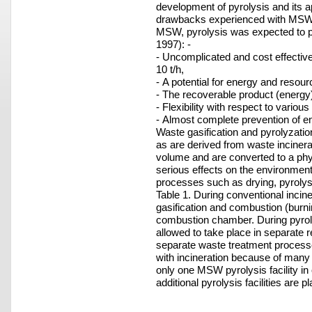
development of pyrolysis and its 
drawbacks experienced with MSW in
MSW, pyrolysis was expected to prov
1997): -
- Uncomplicated and cost effective
10 t/h,
- A potential for energy and resou
- The recoverable product (energy)
- Flexibility with respect to vari
- Almost complete prevention of en
Waste gasification and pyrolyzatio
as are derived from waste incinera
volume and are converted to a phys
serious effects on the environment
processes such as drying, pyrolysi
Table 1. During conventional incine
gasification and combustion (burni
combustion chamber. During pyrol
allowed to take place in separate 
separate waste treatment process
with incineration because of many p
only one MSW pyrolysis facility in
additional pyrolysis facilities are p