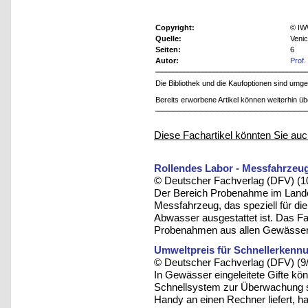
Copyright:
© IW
Quelle:
Veni
Seiten:
6
Autor:
Prof.
Die Bibliothek und die Kaufoptionen sind um
Bereits erworbene Artikel können weiterhin ü
Diese Fachartikel könnten Sie auc
Rollendes Labor - Messfahrze
© Deutscher Fachverlag (DFV) (1
Der Bereich Probenahme im Land
Messfahrzeug, das speziell für d
Abwasser ausgestattet ist. Das Fah
Probenahmen aus allen Gewässern
Umweltpreis für Schnellerken
© Deutscher Fachverlag (DFV) (9
In Gewässer eingeleitete Gifte k
Schnellsystem zur Überwachung 
Handy an einen Rechner liefert, h