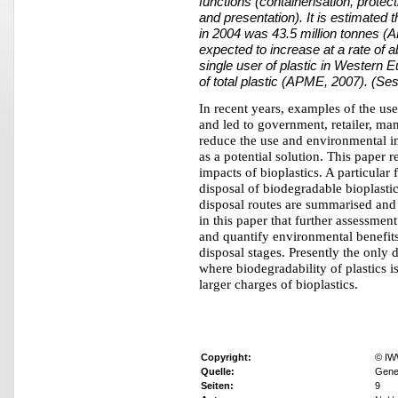
functions (containerisation, protect
and presentation). It is estimated 
in 2004 was 43.5 million tonnes (
expected to increase at a rate of
single user of plastic in Western 
of total plastic (APME, 2007). (
In recent years, examples of the us
and led to government, retailer, man
reduce the use and environmental i
as a potential solution. This paper
impacts of bioplastics. A particular 
disposal of biodegradable bioplasti
disposal routes are summarised and 
in this paper that further assessment 
and quantify environmental benefits,
disposal stages. Presently the only 
where biodegradability of plastics i
larger charges of bioplastics.
Copyright:
© IW
Quelle:
Gene
Seiten:
9