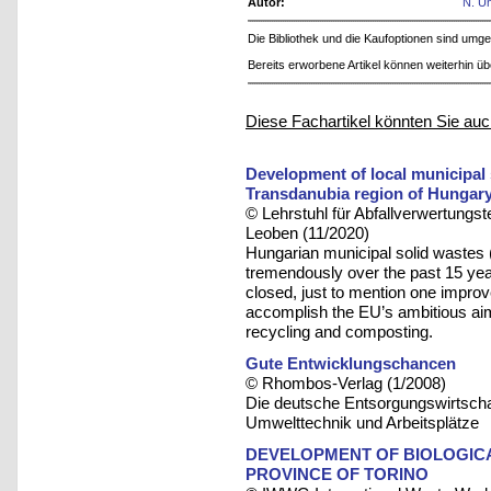
Autor:
N. U
Die Bibliothek und die Kaufoptionen sind um
Bereits erworbene Artikel können weiterhin ü
Diese Fachartikel könnten Sie auc
Development of local municipal
Transdanubia region of Hungar
© Lehrstuhl für Abfallverwertungst
Leoben (11/2020)
Hungarian municipal solid wast
tremendously over the past 15 yea
closed, just to mention one improv
accomplish the EU’s ambitious aim 
recycling and composting.
Gute Entwicklungschancen
© Rhombos-Verlag (1/2008)
Die deutsche Entsorgungswirtschaft
Umwelttechnik und Arbeitsplätze
DEVELOPMENT OF BIOLOGIC
PROVINCE OF TORINO