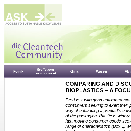
Stoffstrom-
Politik
Klima
Wasser
Abfa
management
COMPARING AND DISCU
BIOPLASTICS – A FOCU
Products with good environmental 
consumers seeking to exert their 
way of enhancing a product’s envi
of the packaging. Plastic is widely
fast moving consumer goods sector.
range of characteristics (Box 1) wh