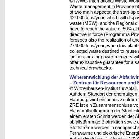
© IWWG International Waste Work
Waste management in Province of To
of two main aspects: the start-up of
421000 tons/year, which will disp
waste (MSW), and the Regional di
have to reach the value of 50% at th
directive in force (Programma Prov
foresees also the realization of an
274000 tons/year; when this plant w
collected waste destined to reuse a
incinerators for power recovery wi
offer exhaustive guarantee for a 
technical drawbacks.
Weiterentwicklung der Abfallwi
– Zentrum für Ressourcen und 
© Witzenhausen-Institut für Abfa
Auf dem Standort der ehemaligen 
Hamburg wird ein neues Zentrum f
ZRE ist ein Zusammenschluss von 
Hausmüllaufkommen der Stadtteil
einem ersten Schritt werden der Ab
abfallstämmige Biofraktion sowie e
Stoffströme werden in nachgescha
Fernwärme und elektrische Energi
Betrieb Ende des 1. Quartals 202