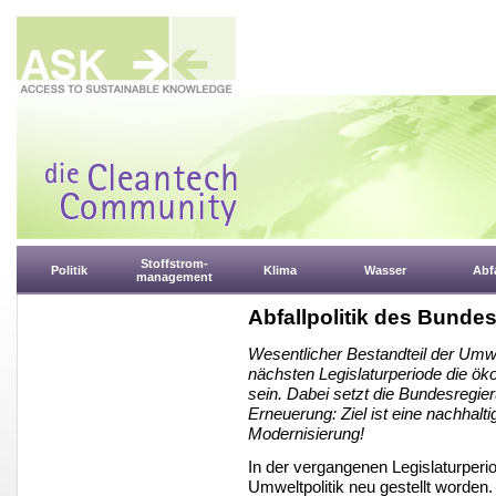
Stoffstrom-
Politik
Klima
Wasser
Abfa
management
Abfallpolitik des Bunde
Wesentlicher Bestandteil der Umwe
nächsten Legislaturperiode die öko
sein. Dabei setzt die Bundesregie
Erneuerung: Ziel ist eine nachhalt
Modernisierung!
In der vergangenen Legislaturperio
Umweltpolitik neu gestellt worden