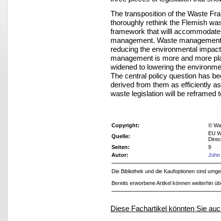
The transposition of the Waste Fra
thoroughly rethink the Flemish wast
framework that willl accommodate 
management. Waste management pr
reducing the environmental impact
management is more and more plac
widened to lowering the environmen
The central policy question has b
derived from them as efficiently a
waste legislation will be reframed
Copyright:
© Was
EU W
Quelle:
Direc
Seiten:
9
Autor:
John
Die Bibliothek und die Kaufoptionen sind um
Bereits erworbene Artikel können weiterhin ü
Diese Fachartikel könnten Sie auc