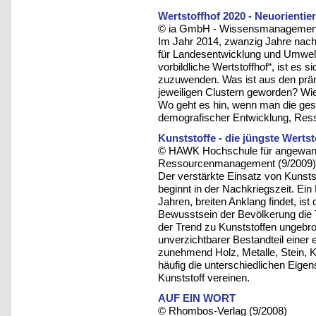
Wertstoffhof 2020 - Neuorientie
© ia GmbH - Wissensmanagement u
Im Jahr 2014, zwanzig Jahre nac
für Landesentwicklung und Umwelt
vorbildliche Wertstoffhof“, ist es
zuzuwenden. Was ist aus den prämi
jeweiligen Clustern geworden? Wie
Wo geht es hin, wenn man die ges
demografischer Entwicklung, Res
Kunststoffe - die jüngste Werts
© HAWK Hochschule für angewandt
Ressourcenmanagement (9/2009)
Der verstärkte Einsatz von Kunst
beginnt in der Nachkriegszeit. Ein 
Jahren, breiten Anklang findet, ist
Bewusstsein der Bevölkerung die 
der Trend zu Kunststoffen ungebroc
unverzichtbarer Bestandteil einer 
zunehmend Holz, Metalle, Stein, K
häufig die unterschiedlichen Eige
Kunststoff vereinen.
AUF EIN WORT
© Rhombos-Verlag (9/2008)