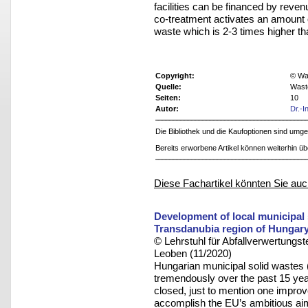
facilities can be financed by reven
co-treatment activates an amount o
waste which is 2-3 times higher tha
Copyright:
© Was
Quelle:
Wast
Seiten:
10
Autor:
Dr.-I
Die Bibliothek und die Kaufoptionen sind um
Bereits erworbene Artikel können weiterhin ü
Diese Fachartikel könnten Sie auc
Development of local municipal
Transdanubia region of Hungar
© Lehrstuhl für Abfallverwertungst
Leoben (11/2020)
Hungarian municipal solid wast
tremendously over the past 15 yea
closed, just to mention one improv
accomplish the EU’s ambitious aim 