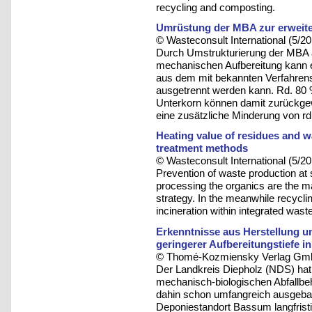
recycling and composting.
Umrüstung der MBA zur erweite
© Wasteconsult International (5/20
Durch Umstrukturierung der MBA a
mechanischen Aufbereitung kann e
aus dem mit bekannten Verfahrenst
ausgetrennt werden kann. Rd. 80 
Unterkorn können damit zurückg
eine zusätzliche Minderung von rd
Heating value of residues and w
treatment methods
© Wasteconsult International (5/20
Prevention of waste production at
processing the organics are the m
strategy. In the meanwhile recycl
incineration within integrated w
Erkenntnisse aus Herstellung u
geringerer Aufbereitungstiefe in
© Thomé-Kozmiensky Verlag Gmb
Der Landkreis Diepholz (NDS) hat 
mechanisch-biologischen Abfallb
dahin schon umfangreich ausgebaut
Deponiestandort Bassum langfristig