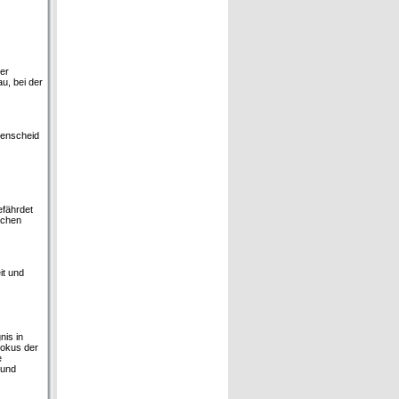
er
u, bei der
denscheid
efährdet
ächen
it und
is in
Fokus der
e
 und