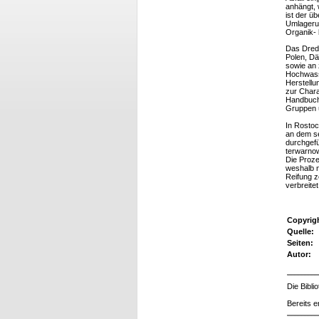
anhängt, 
ist der ü
Umlagerun
Organik- 
Das Dredg
Polen, D
sowie an 
Hochwass
Herstellu
zur Chara
Handbuchs
Gruppen ü
In Rostoc
an dem se
durchgefü
terwarnow
Die Pro­z
weshalb n
Reifung z
verbreite
Copyrig
Quelle:
Seiten:
Autor:
Die Bibl
Bereits e