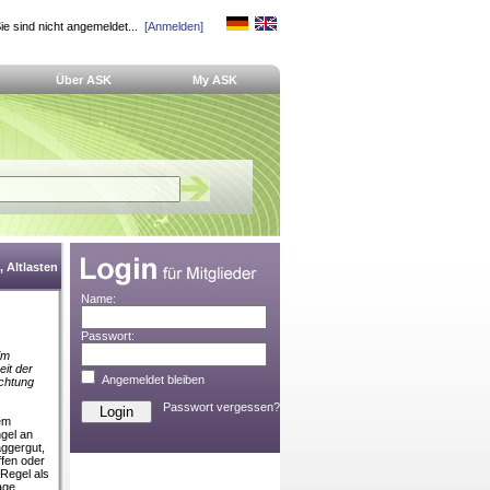
ie sind nicht angemeldet...
[Anmelden]
Über ASK
My ASK
 Altlasten
Name:
Passwort:
im
it der
Angemeldet bleiben
uchtung
Passwort vergessen?
em
gel an
aggergut,
ffen oder
 Regel als
age