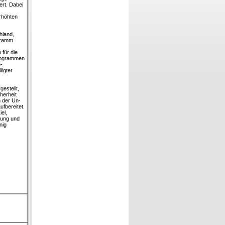
ert. Dabei
rhöhten
hland,
gramm
für die
programmen
e-
igter
estellt,
herheit
 der Un­
fbereitet.
el,
nung und
nig