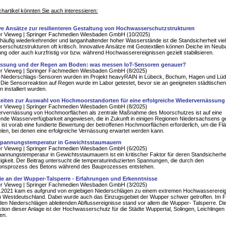
hartikel könnten Sie auch interessieren:
ve Ansätze zur resilienteren Gestaltung von Hochwasserschutzstrukturen
er Vieweg | Springer Fachmedien Wiesbaden GmbH (10/2025)
häufig wiederkehrender und langanhaltender hoher Wasserstände ist die Standsicherheit viel
rschutzstrukturen oft kritisch. Innovative Ansätze mit Geotextilien können Deiche im Neuba
ung oder auch kurzfristig vor bzw. während Hochwasserereignissen gezielt stabilisieren.
ssung und der Regen am Boden: was messen IoT-Sensoren genauer?
er Vieweg | Springer Fachmedien Wiesbaden GmbH (8/2025)
T-Niederschlags-Sensoren wurden im Projekt heavyRAIN in Lübeck, Bochum, Hagen und Lü
rt. Die Sensorreaktion auf Regen wurde im Labor getestet, bevor sie an geeigneten städtischen
 installiert wurden.
eiten zur Auswahl von Hochmoorstandorten für eine erfolgreiche Wiedervernässung
er Vieweg | Springer Fachmedien Wiesbaden GmbH (8/2025)
ervernässung von Hochmoorflächen als zentrale Maßnahme des Moorschutzes ist auf eine
nde Wasserverfügbarkeit angewiesen, die in Zukunft in einigen Regionen Niedersachsens g
r ist vorab eine fundierte Bewertung der betroffenen Hochmoorflächen erforderlich, um die Fl
en, bei denen eine erfolgreiche Vernässung erwartet werden kann.
lspannungstemperatur in Gewichtsstaumauern
er Vieweg | Springer Fachmedien Wiesbaden GmbH (6/2025)
pannungstemperatur in Gewichtsstaumauern ist ein kritischer Faktor für deren Standsicherhe
igkeit. Der Beitrag untersucht die temperaturinduzierten Spannungen, die durch den
ionsprozess des Betons während des Bauprozesses entstehen.
ie an der Wupper-Talsperre - Erfahrungen und Erkenntnisse
er Vieweg | Springer Fachmedien Wiesbaden GmbH (3/2025)
.2021 kam es aufgrund von ergiebigen Niederschlägen zu einem extremen Hochwasserereign
n Westdeutschland. Dabei wurde auch das Einzugsgebiet der Wupper schwer getroffen. Im 
den Niederschlägen ableitenden Abflussereignisse stand vor allem die Wupper- Talsperre. Di
tion dieser Anlage ist der Hochwasserschutz für die Städte Wuppertal, Solingen, Leichlingen
en.