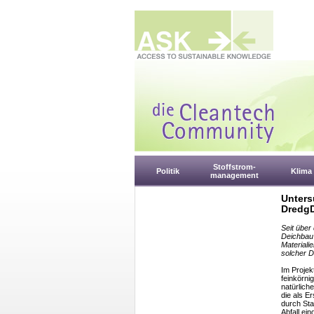
Stoffstrom-
Politik
Klima
management
Unters
DredgD
Seit über
Deichbau 
Materiali
solcher D
Im Projek
feinkörni
natürlich
die als E
durch Sta
Abfall ei