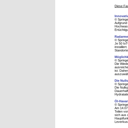
Diese Fac
Innovati
© Spring
Aufgrund 
Hochwasse
Ertüchtig
Radarme
© Spring
Je 50 Io
installie
Standorten
Möglichk
© Spring
Die Wied
ausreiche
ist. Dahe
auszuwähl
Die Nul
© Spring
Die Nulls
Dauerhaft
Hydratat
Öl-Havar
© Spring
Am 14.07
Teilen vo
sich aus 
Hauptfunk
Leverkus