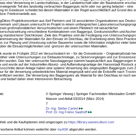
was eine Verwertung im Landschaftsbau, in der Landwirtschaft oder der Bauindustrie erschw
berwiegende Teil des landseitig ver­brachten Baggerguts nicht oder nur gering belastet – eine
g im Gewässer scheidet bei diesen Materialien in der Re­gel ausschließlich auf Grund des e
bzw. Feinkornanteils aus.
Dikes-Projektkonsortium aus fünf Partnern und 16 assoziierten Organisationen aus Deutsc
änemark und Litauen untersucht im Projekt in einem umfangreichen Laboruntersuchungspro
zwei großmaßstäblichen Versuchsdeichen und einem Pilotdeich mit tatsächlicher
erschutzwirkung verschiedene Kom­binationen von Baggergut, Geokunststoffen und Aschen 
ng stand­sicherer Deichkörper. Ziele des Projektes sind die Festlegung von Untersuchungs
kterisierung der Materialien für den Einsatz im Deichbau, die Erarbeitung eines Best-Practic
 zur Planung und Umsetzung sol­cher Bauwerke sowie die Information möglichst vieler beteil
ber die Einsatzmöglichkeiten und -grenzen der untersuchten Materialien.
k wurde im Frühjahr 2012 ein Versuchsdeich im − für die Ostseeküste − Originalmaßstab herg
it­her viele Untersuchungen zur Einbautech­nologie, zu Sickervorgängen und zur Ero­sionssic
hrt wurden. Das hier untersuchte Nassbaggergut stammt hauptsächlich aus Baggerungen in
 und wurde auf der Industriel­len Absetz- und Aufbereitungsanlage der Hansestadt Rostock au
essschritte dieser Anlage haben eine spä­tere Verwertung des eingespülten Bagger­guts zum Zi
ur für die Verwertung unbedenkliches Material eingespült wird und die Erdstoffe nach Trock
ertifiziert wer­den. Die Verwertung des Baggergutes als Material für den Deichbau ist noch we­
t und bedarf daher einer in­tensiveren Betrachtung.
ht:
© Springer Vieweg | Springer Fachmedien Wiesbaden GmbH
Wasser und Abfall 03/2014 (März 2014)
7
Dr.-Ing. Stefan Cantré
Prof. Dr.-Ing Fokke Saathoff
iothek und die Kaufoptionen sind umgezogen zu
https://library.wasteculture.com
rworbene Artikel können weiterhin über
myASK
abgerufen werden.