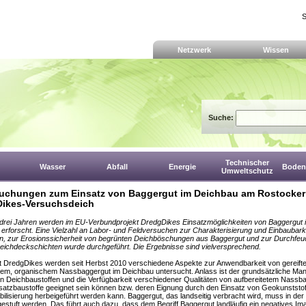
S
Netzwerk
Wissen
Suche:
Technischer
Wasser
Abfall
Energie
Boden,
Umweltschutz
uchungen zum Einsatz von Baggergut im Deichbau am Rostocker
ikes-Versuchsdeich
 drei Jahren werden im EU-Verbundprojekt DredgDikes Einsatzmöglichkeiten von Baggergut 
erforscht. Eine Vielzahl an Labor- und Feldversuchen zur Charakterisierung und Einbaubarke
en, zur Erosionssicherheit von begrünten Deichböschungen aus Baggergut und zur Durchfe
eichdeckschichten wurde durchgeführt. Die Ergebnisse sind vielversprechend.
t DredgDikes werden seit Herbst 2010 verschiedene Aspekte zur Anwend­barkeit von gereift
gem, orga­nischem Nassbaggergut im Deichbau un­tersucht. Anlass ist der grundsätzliche Man
en Deichbaustoffen und die Verfügbarkeit verschiedener Qua­litäten von aufbereitetem Nassb
rsatzbaustoffe geeignet sein kön­nen bzw. deren Eignung durch den Einsatz von Geokunststo
bili­sierung herbeigeführt werden kann. Baggergut, das landseitig verbracht wird, muss in der
ngestuft werden. Das führt auch dazu, dass dem Begriff Baggergut landläufig ein negatives Im