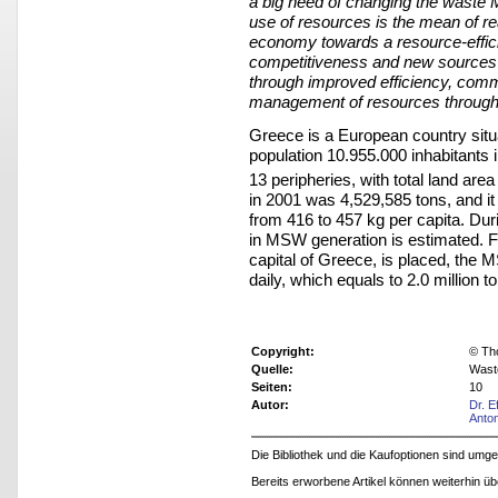
a big need of changing the waste
use of resources is the mean of rea
economy towards a resource-efficie
competitiveness and new sources o
through improved efficiency, comme
management of resources throughout
Greece is a European country situat
population 10.955.000 inhabitants 
13 peripheries, with total land are
in 2001 was 4,529,585 tons, and it
from 416 to 457 kg per capita. Duri
in MSW generation is estimated. F
capital of Greece, is placed, the 
daily, which equals to 2.0 million
Copyright:
© Th
Quelle:
Wast
Seiten:
10
Autor:
Dr. E
Anton
Die Bibliothek und die Kaufoptionen sind um
Bereits erworbene Artikel können weiterhin ü