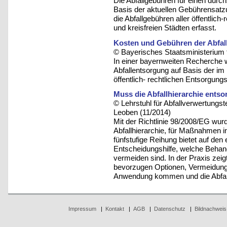
Die Abfallgebühren für einen durc
Basis der aktuellen Gebührensatzu
die Abfallgebühren aller öffentlic
und kreisfreien Städten erfasst.
Kosten und Gebühren der Abfall
© Bayerisches Staatsministerium 
In einer bayernweiten Recherche 
Abfallentsorgung auf Basis der i
öffentlich- rechtlichen Entsorgungst
Muss die Abfallhierarchie ents
© Lehrstuhl für Abfallverwertungst
Leoben (11/2014)
Mit der Richtlinie 98/2008/EG wurd
Abfallhierarchie, für Maßnahmen in
fünfstufige Reihung bietet auf den
Entscheidungshilfe, welche Behand
vermeiden sind. In der Praxis zeigt
bevorzugen Optionen, Vermeidung
Anwendung kommen und die Abfall
Impressum
|
Kontakt
|
AGB
|
Datenschutz
|
Bildnachweis