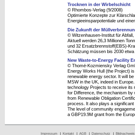
Trocknen in der Wirbelschicht
© Rhombos-Verlag (9/2008)
Optimierte Konzepte zur Klärsch
Energieeinsparpotentiale und einen
Die Zukunft der Müllverbrennun
© Witzenhausen-Institut für Abfa
Aktuell werden 26,3 Millionen Ton
und 32 Ersatzbrennstoff(EBS)-Kra
Schätzung müssen bis 2030 etwa 
New Waste-to-Energy Facility E
© Thomé-Kozmiensky Verlag Gmb
Energy Works Hull (the Project) is
renewable energy sector. It will be o
MSW in the UK, indeed in Europe. I
technology Projects to receive its 
for Difference, the mechanism b
from Renewable Obligation Certific
process. It also plays a significant
The level of community engagement 
a GBP19.9M grant from the Europ
Impressum
|
Kontakt
|
AGB
|
Datenschutz
|
Bildnachweis