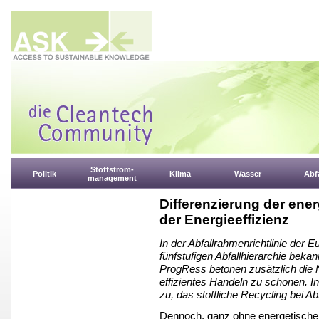
Stoffstrom-
Politik
Klima
Wasser
Abfa
management
Differenzierung der ene
der Energieeffizienz
In der Abfallrahmenrichtlinie der
fünfstufigen Abfallhierarchie bek
ProgRess betonen zusätzlich die 
effizientes Handeln zu schonen. 
zu, das stoffliche Recycling bei A
Dennoch, ganz ohne energetische 