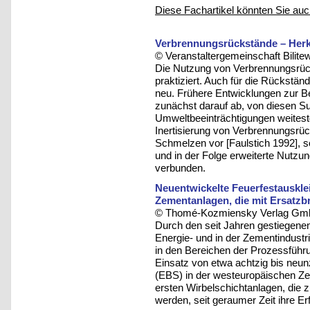
Diese Fachartikel könnten Sie auc
Verbrennungsrückstände – Herk
© Veranstaltergemeinschaft Bilite
Die Nutzung von Verbrennungsrüc
praktiziert. Auch für die Rückständ
neu. Frühere Entwicklungen zur 
zunächst darauf ab, von diesen 
Umweltbeeinträchtigungen weites
Inertisierung von Verbrennungsrü
Schmelzen vor [Faulstich 1992], s
und in der Folge erweiterte Nutzu
verbunden.
Neuentwickelte Feuerfestauskle
Zementanlagen, die mit Ersatzb
© Thomé-Kozmiensky Verlag Gmb
Durch den seit Jahren gestiegenen
Energie- und in der Zementindustri
in den Bereichen der Prozessführu
Einsatz von etwa achtzig bis neun
(EBS) in der westeuropäischen Ze
ersten Wirbelschichtanlagen, die z
werden, seit geraumer Zeit ihre E