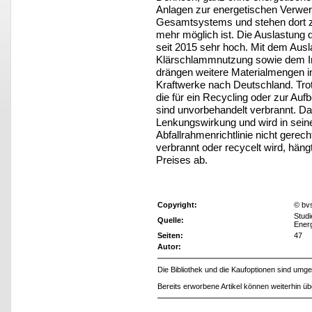
Anlagen zur energetischen Verwert
Gesamtsystems und stehen dort zur
mehr möglich ist. Die Auslastung 
seit 2015 sehr hoch. Mit dem Ausla
Klärschlammnutzung sowie dem Im
drängen weitere Materialmengen 
Kraftwerke nach Deutschland. Trotz
die für ein Recycling oder zur Auf
sind unvorbehandelt verbrannt. Das
Lenkungswirkung und wird in sein
Abfallrahmenrichtlinie nicht gerech
verbrannt oder recycelt wird, hä
Preises ab.
Copyright:
© bv
Studi
Quelle:
Energ
Seiten:
47
Autor:
Die Bibliothek und die Kaufoptionen sind um
Bereits erworbene Artikel können weiterhin ü