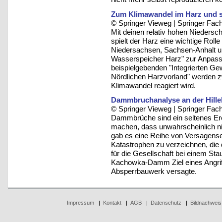
Zum Klimawandel im Harz und s
© Springer Vieweg | Springer F
Mit deinen relativ hohen Niedersc
spielt der Harz eine wichtige Roll
Niedersachsen, Sachsen-Anhalt un
Wasserspeicher Harz" zur Anpas
beispielgebenden "Integrierten 
Nördlichen Harzvorland" werden zw
Klimawandel reagiert wird.
Dammbruchanalyse an der Hille
© Springer Vieweg | Springer F
Dammbrüche sind ein seltenes Erei
machen, dass unwahrscheinlich nic
gab es eine Reihe von Versagenser
Katastrophen zu verzeichnen, die
für die Gesellschaft bei einem St
Kachowka-Damm Ziel eines Angrif
Absperrbauwerk versagte.
Impressum
|
Kontakt
|
AGB
|
Datenschutz
|
Bildnachweis