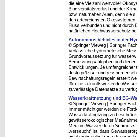
die eine Vielzahl wertvoller Ökos
Biodiversitätsverlust und der Kli
bzw. naturnahen Auen, denn sie si
den artenreichsten Ökosystemen M
Fluss verbunden und nicht durch 
natürlichen Hochwasserschutz bei
Autonomous Vehicles in der Hyd
© Springer Vieweg | Springer F
Verlässliche hydrometrische Messu
Grundvoraussetzung für wasserwir
Bemessungsaufgaben und dienen a
Entwicklungen. Je umfangreicher u
desto präziser und ressourcensc
Bewirtschaftungsregeln erstellt w
für eine zukunftsweisende Wasserb
zuverlässige Datensätze zu verfü
Wasserkraftnutzung und EG-Was
© Springer Vieweg | Springer F
Immer mächtiger werden die Forde
Wasserkraftnutzung zu beschränke
gewässerökologischer Maßnahmen
Medium Wasser durch Schmutzstof
„verseucht“ ist, dass Gewässerorg
nicht mehr selbst reproduzieren 