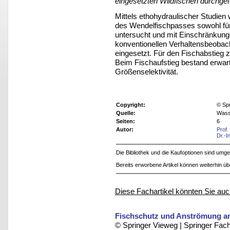
eingesetzten Wildfischen durchgef
Mittels ethohydraulischer Studien
des Wendelfischpasses sowohl für
untersucht und mit Einschränkun
konventionellen Verhaltensbeobac
eingesetzt. Für den Fischabstieg z
Beim Fischaufstieg bestand erwa
Größenselektivität.
Copyright:
© Sp
Quelle:
Wass
Seiten:
6
Autor:
Prof.
Dr.-I
Die Bibliothek und die Kaufoptionen sind um
Bereits erworbene Artikel können weiterhin ü
Diese Fachartikel könnten Sie auc
Fischschutz und Anströmung an
© Springer Vieweg | Springer F