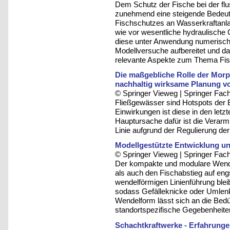
Dem Schutz der Fische bei der f
zunehmend eine steigende Bedeutu
Fischschutzes an Wasserkraftanla
wie vor wesentliche hydraulische 
diese unter Anwendung numerische
Modellversuche aufbereitet und da
relevante Aspekte zum Thema Fis
Die maßgebliche Rolle der Morp
nachhaltig wirksame Planung 
© Springer Vieweg | Springer F
Fließgewässer sind Hotspots der B
Einwirkungen ist diese in den letz
Hauptursache dafür ist die Verarm
Linie aufgrund der Regulierung der 
Modellgestützte Entwicklung u
© Springer Vieweg | Springer F
Der kompakte und modulare Wende
als auch den Fischabstieg auf e
wendelförmigen Linienführung ble
sodass Gefälleknicke oder Umlenkb
Wendelform lässt sich an die Bedü
standortspezifische Gegebenheit
Schachtkraftwerke - Erfahrunge