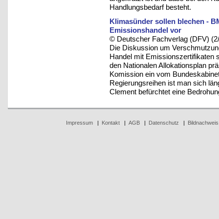
Handlungsbedarf besteht.
Klimasünder sollen blechen - B
Emissionshandel vor
© Deutscher Fachverlag (DFV) (2
Die Diskussion um Verschmutzungs
Handel mit Emissionszertifikaten 
den Nationalen Allokationsplan pr
Komission ein vom Bundeskabinett
Regierungsreihen ist man sich läng
Clement befürchtet eine Bedrohung
Impressum
|
Kontakt
|
AGB
|
Datenschutz
|
Bildnachweis