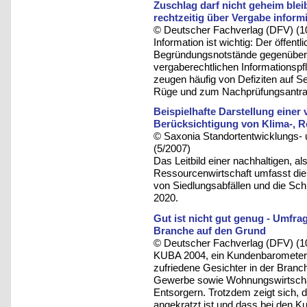
Zuschlag darf nicht geheim blei
rechtzeitig über Vergabe inform
© Deutscher Fachverlag (DFV) (1
Information ist wichtig: Der öffen
Begründungsnotstände gegenüber 
vergaberechtlichen Informationspfl
zeugen häufig von Defiziten auf S
Rüge und zum Nachprüfungsantra
Beispielhafte Darstellung einer
Berücksichtigung von Klima-, 
© Saxonia Standortentwicklungs- 
(5/2007)
Das Leitbild einer nachhaltigen, a
Ressourcenwirtschaft umfasst die 
von Siedlungsabfällen und die Sc
2020.
Gut ist nicht gut genug - Umfra
Branche auf den Grund
© Deutscher Fachverlag (DFV) (1
KUBA 2004, ein Kundenbarometer fü
zufriedene Gesichter in der Bran
Gewerbe sowie Wohnungswirtschaft
Entsorgern. Trotzdem zeigt sich, 
angekratzt ist und dass bei den 