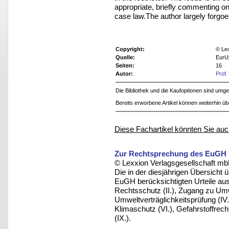
appropriate, briefly commenting on 
case law.The author largely forgoes
Copyright:
© Le
Quelle:
EurU
Seiten:
16
Autor:
Prof.
Die Bibliothek und die Kaufoptionen sind um
Bereits erworbene Artikel können weiterhin ü
Diese Fachartikel könnten Sie auc
Zur Rechtsprechung des EuGH 
© Lexxion Verlagsgesellschaft mb
Die in der diesjährigen Übersicht
EuGH berücksichtigten Urteile au
Rechtsschutz (II.), Zugang zu Umwe
Umweltverträglichkeitsprüfung (IV.
Klimaschutz (VI.), Gefahrstoffrecht
(IX.).