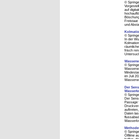
© Spring
Vorgestel
auf digit
hochaufl
Böschungs
Freistaat
und Absta
Kolmatio
© Spring
In der Wu
Kolmation
räumliche
frisch re
Untersuch
Wasserwi
© Spring
Wasserwie
Mindesta
im Juli 2
Wasserwi
Der Sens
Wasserkr
© Spring
Der Senso
Passage v
Druckverä
auftreten
Daten las
flussabwä
Wasserkra
Methoden
© Spring
Ölfilme a