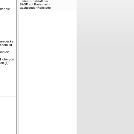
Erster Kunststoff der
BASF auf Basis nach-
wachsender Rohstoffe
der die
hneedecke,
zdem ist
und die
r Höhe von
en [1].