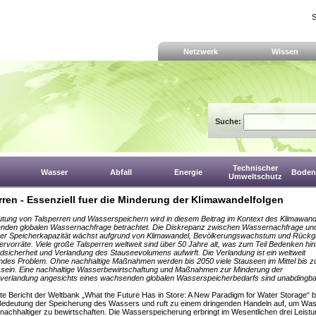
S
Netzwerk
Wissen
Suche:
Technischer
Wasser
Abfall
Energie
Boden,
Umweltschutz
rren - Essenziell fuer die Minderung der Klimawandelfolgen
tung von Talsperren und Wasserspeichern wird in diesem Beitrag im Kontext des Klimawand
genden globalen Wassernachfrage betrachtet. Die Diskrepanz zwischen Wassernachfrage un
rer Speicherkapazität wächst aufgrund von Klimawandel, Bevölkerungswachstum und Rückg
vorräte. Viele große Talsperren weltweit sind über 50 Jahre alt, was zum Teil Bedenken hins
ndsicherheit und Verlandung des Stauseevolumens aufwirft. Die Verlandung ist ein weltweit
des Problem. Ohne nachhaltige Maßnahmen werden bis 2050 viele Stauseen im Mittel bis z
 sein. Eine nachhaltige Wasserbewirtschaftung und Maßnahmen zur Minderung der
verlandung angesichts eines wachsenden globalen Wasserspeicherbedarfs sind unabdingba
te Bericht der Weltbank „What the Future Has in Store: A New Paradigm for Water Storage“ b
 Bedeutung der Speicherung des Wassers und ruft zu einem dringenden Handeln auf, um Wa
 nachhaltiger zu bewirtschaften. Die Wasserspeicherung erbringt im Wesentlichen drei Leist