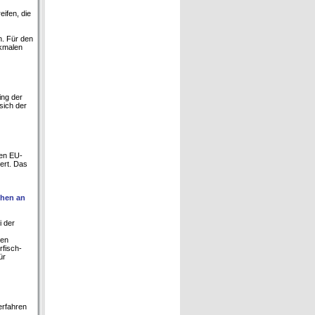
ifen, die
n. Für den
rkmalen
ing der
sich der
gen EU-
ert. Das
chen an
i der
ren
rfisch-
ür
erfahren