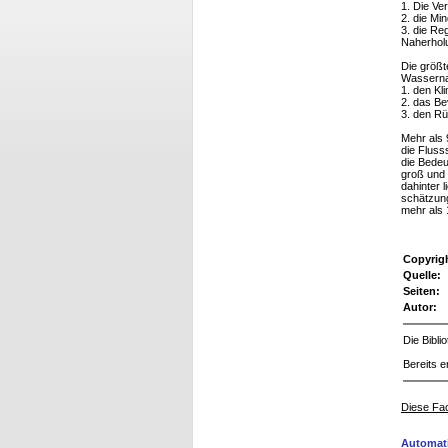
1. Die Ve
2. die M
3. die Re
Naherhol
Die größt
Wasserna
1. den Kl
2. das Be
3. den Rü
Mehr als 
die Fluss
die Bedeu
groß und 
dahinter 
schätzung
mehr als 
Copyrig
Quelle:
Seiten:
Autor:
Die Bibl
Bereits e
Diese Fac
Automati