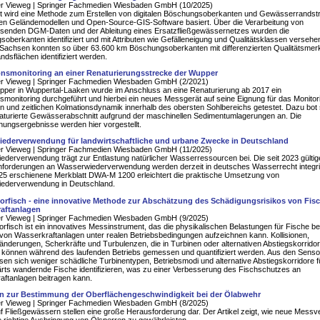
er Vieweg | Springer Fachmedien Wiesbaden GmbH (10/2025)
lt wird eine Methode zum Erstellen von digitalen Böschungsoberkanten und Gewässerrandstre
alen Geländemodellen und Open-Source-GIS-Software basiert. Über die Verarbeitung von
ösenden DGM-Daten und der Ableitung eines Ersatzfließgewässernetzes wurden die
oberkanten identifiziert und mit Attributen wie Gefälleneigung und Qualitätsklassen versehe
 Sachsen konnten so über 63.600 km Böschungsoberkanten mit differenzierten Qualitätsme
ndsflächen identifiziert werden.
nsmonitoring an einer Renaturierungsstrecke der Wupper
er Vieweg | Springer Fachmedien Wiesbaden GmbH (2/2021)
pper in Wuppertal-Laaken wurde im Anschluss an eine Renaturierung ab 2017 ein
smonitoring durchgeführt und hierbei ein neues Messgerät auf seine Eignung für das Monitor
n und zeitlichen Kolmationsdynamik innerhalb des obersten Sohlbereichs getestet. Dazu bot 
naturierte Gewässerabschnitt aufgrund der maschinellen Sedimentumlagerungen an. Die
ungsergebnisse werden hier vorgestellt.
ederverwendung für landwirtschaftliche und urbane Zwecke in Deutschland
er Vieweg | Springer Fachmedien Wiesbaden GmbH (11/2025)
derverwendung trägt zur Entlastung natürlicher Wasserressourcen bei. Die seit 2023 gülti
nforderungen an Wasserwiederverwendung werden derzeit in deutsches Wasserrecht integri
025 erschienene Merkblatt DWA-M 1200 erleichtert die praktische Umsetzung von
ederverwendung in Deutschland.
orfisch - eine innovative Methode zur Abschätzung des Schädigungsrisikos von Fis
aftanlagen
er Vieweg | Springer Fachmedien Wiesbaden GmbH (9/2025)
rfisch ist ein innovatives Messinstrument, das die physikalischen Belastungen für Fische be
on Wasserkraftanlagen unter realen Betriebsbedingungen aufzeichnen kann. Kollisionen,
nderungen, Scherkräfte und Turbulenzen, die in Turbinen oder alternativen Abstiegskorrido
, können während des laufenden Betriebs gemessen und quantifiziert werden. Aus den Senso
sen sich weniger schädliche Turbinentypen, Betriebsmodi und alternative Abstiegskorridore f
rts wandernde Fische identifizieren, was zu einer Verbesserung des Fischschutzes an
ftanlagen beitragen kann.
 zur Bestimmung der Oberflächengeschwindigkeit bei der Ölabwehr
er Vieweg | Springer Fachmedien Wiesbaden GmbH (8/2025)
uf Fließgewässern stellen eine große Herausforderung dar. Der Artikel zeigt, wie neue Messv