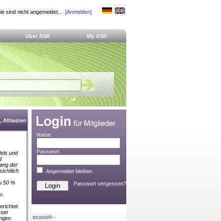
ie sind nicht angemeldet...
[Anmelden]
Über ASK
My ASK
 Altlasten
Name:
Passwort:
els und
d
ang der
ichtlich
Angemeldet bleiben
u 50 %
Passwort vergessen?
r.
erichtet
sser
ecovio® -
ungen: