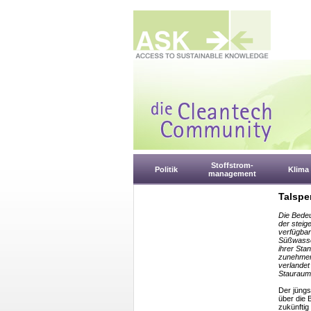
Stoffstrom-
Politik
Klima
management
Talspe
Die Bedeu
der stei
verfügba
Süßwasser
ihrer Sta
zunehmen
verlandet
Stauraum
Der jüngs
über die
zukünftig