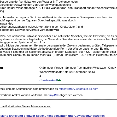
rbesserung der Verfügbarkeit von Wasser in Trockenperioden,
inderung der Auswirkungen von Überschwemmungen und
gulierung der Wassermenge z. B. für die Wasserkraft, den Transport auf der Wasserstraße o
ung.
e Herausforderung aus Sicht der Weltbank ist die zunehmende Diskrepanz zwischen der
chfrage und der verfügbaren Speicherkapazität, was durch
imawandel,
völkerungswachstum weltweit (vor allem in den Großstädten) und
ckgang der Süßwasservorräte verschärft wird.
99 % der weltweiten Süßwasserspeicher sind natürliche Speicher, wie die Gletscher, die Sc
systeme mit ihren Feuchtgebieten, die Seen, das Grundwasser sowie die Bodenfeuchte. Trot
tung gebauter Speicherinfrastruktur
wird infolge der genannten Herausforderungen in der Zukunft bedeutend größer. Talsperren 
liegenden Stauseen sind dabei die bedeutendste Form der Wasserspeicherung. Es gibt
sweise 6 865 km3 an Speicherkapazität in großen Stauseen (bei 7 320 Talsperren mit eine
15 m oder einem Stauraum von mehr als 0,1 km3) und weitere 1 873 km3 in kleineren Stause
ht:
© Springer Vieweg | Springer Fachmedien Wiesbaden GmbH
Wasserwirtschaft Heft 10 (November 2025)
4
Christian Auel
iothek und die Kaufoptionen sind umgezogen zu
https://library.wasteculture.com
rworbene Artikel können weiterhin über
myASK
abgerufen werden.
hartikel könnten Sie auch interessieren:
sierte Erstellung digitaler Böschungsoberkanten und Gewässerrandstreifen