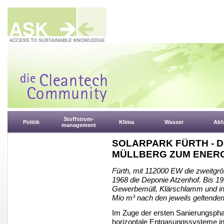
Stoffstrom-
Politik
Klima
Wasser
Abfa
management
SOLARPARK FÜRTH - De
MÜLLBERG ZUM ENER
Fürth, mit 112000 EW die zweitgröß
1968 die Deponie Atzenhof. Bis 1
Gewerbemüll, Klärschlamm und in
Mio m³ nach den jeweils geltenden
Im Zuge der ersten Sanierungspha
horizontale Entgasungssysteme in 