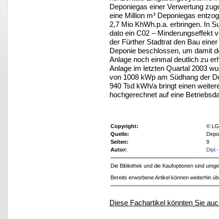
Deponiegas einer Verwertung zugef
eine Million m³ Deponiegas entzo
2,7 Mio KhWh.p.a. erbringen. In 
dato ein C02 – Minderungseffekt vo
der Fürther Stadtrat den Bau einer
Deponie beschlossen, um damit de
Anlage noch einmal deutlich zu e
Anlage im letzten Quartal 2003 w
von 1008 kWp am Südhang der Depo
940 Tsd kWh/a bringt einen weiter
hochgerechnet auf eine Betriebsda
Copyright:
© LG
Quelle:
Depo
Seiten:
9
Autor:
Dipl.
Die Bibliothek und die Kaufoptionen sind um
Bereits erworbene Artikel können weiterhin ü
Diese Fachartikel könnten Sie auc