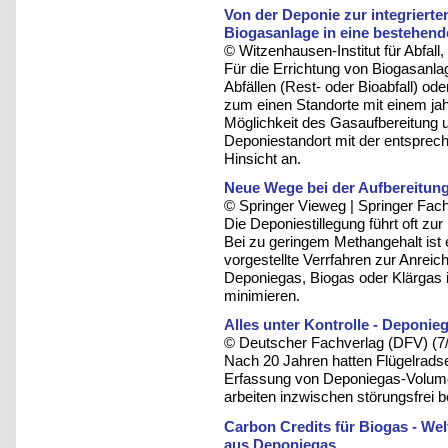
Von der Deponie zur integriert
Biogasanlage in eine bestehend
© Witzenhausen-Institut für Abfa
Für die Errichtung von Biogasanl
Abfällen (Rest- oder Bioabfall) od
zum einen Standorte mit einem ja
Möglichkeit des Gasaufbereitung u
Deponiestandort mit der entspreche
Hinsicht an.
Neue Wege bei der Aufbereitun
© Springer Vieweg | Springer F
Die Deponiestillegung führt oft z
Bei zu geringem Methangehalt ist
vorgestellte Verrfahren zur Anre
Deponiegas, Biogas oder Klärgas i
minimieren.
Alles unter Kontrolle - Depon
© Deutscher Fachverlag (DFV) (7
Nach 20 Jahren hatten Flügelrads
Erfassung von Deponiegas-Volum
arbeiten inzwischen störungsfrei
Carbon Credits für Biogas - We
aus Deponiegas