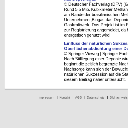
© Deutscher Fachverlag (DFV) (6
Rund 5,5 Mio. Kubikmeter Methan e
am Rande der brasilianischen Metr
Unternehmen ,Biogas das Deponieg
Gaskraftwerk. Das Projekt ist i
zur Registrierung angemeldet, da
energetisch genutzt wird.
Einfluss der natürlichen Sukzes
Oberflächenabdichtung einer D
© Springer Vieweg | Springer F
Nach Stilllegung einer Deponie wir
beginnt die zeitlich begrenzte N
Nachsorge kann sich der Bewuchs u
natürlichen Sukzession auf die St
diesem Beitrag näher untersucht.
Impressum
|
Kontakt
|
AGB
|
Datenschutz
|
Bildnachweis