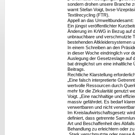
sondern drohen unsere Branche zu
warnt Stefan Voigt, bvse-Vizeprä
Textilrecycling (FTR).
Appell an das Umweltbundesamt: F
Ein jüngst veröffentlichter Kurzb
Änderung im KrWG in Bezug auf di
unbrauchbare und verschmutzte Te
bestehenden Altkleidersystemen u
In einem Schreiben an den Präsi
in dieser Woche eindringlich vor 
Auslegung der Gesetzeslage auf die
bat dringlichst um eine inhaltliche
Beitrags.
Rechtliche Klarstellung erforderlic
„Eine falsch interpretierte Getren
wertvolle Ressourcen durch Querk
mehr für die Zirkularität genutzt 
Voigt. „Eine nachhaltige und effizie
massiv gefährdet. Es bedarf klar
verwertbaren und nicht verwertbare
Im Kreislaufwirtschaftsgesetz wir
definiert, dass getrennte Sammlun
Art und Beschaffenheit des Abfall
Behandlung zu erleichtern oder zu
„Stark verschmutzte oder nasse Alt