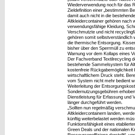
Wiederverwendung noch für das Rec
Zieldefinition einer „bestimmten B
damit auch nicht in die bestehende
Altkleidercontainer gehören nach w
verwendungsfähige Kleidung, Schuh
Verschmutzte und nicht recyclingf
gehören somit selbstverständlich w
die thermische Entsorgung. Kisse
bisher über den Sperrmüll zu ents
Warnung vor dem Kollaps eines V
Der Fachverband Textilrecycling 
bestehende Sammelsystem für Altte
kostenfreie Rückgabemöglichkeit b
wirtschaftlichem Druck steht. Ber
vom System nicht mehr bedient wer
Weiterleitung der Entsorgungskoste
Sondernutzungsgebühren erhoben 
Dienstleistung für Erfassung und V
länger durchgeführt werden.
„Sollten nun regelmäßig verschmut
Altkleidercontainern landen, werde
künftig weiterbelastet werden müss
Funktionsfähigkeit eines etablier
Green Deals und der nationalen Krei
Ressourceneffizienz darstellt“, ve