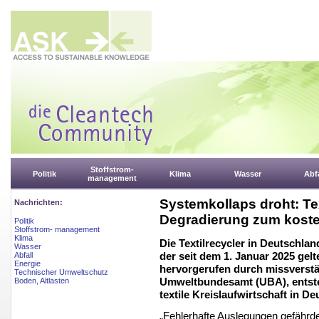
Stoffstrom-
Politik
Klima
Wasser
Abfa
management
Systemkollaps droht: Te
Nachrichten:
Degradierung zum koste
Politik
Stoffstrom- management
Klima
Die Textilrecycler in Deutschla
Wasser
der seit dem 1. Januar 2025 gel
Abfall
Energie
hervorgerufen durch missverstä
Technischer Umweltschutz
Umweltbundesamt (UBA), entsteh
Boden, Altlasten
textile Kreislaufwirtschaft in D
„Fehlerhafte Auslegungen gefährde