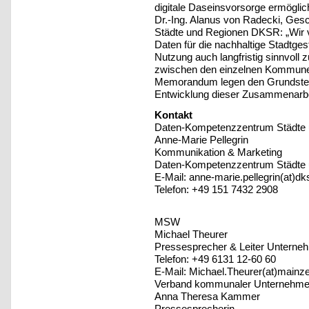
digitale Daseinsvorsorge ermöglic
Dr.-Ing. Alanus von Radecki, Ge
Städte und Regionen DKSR: „Wir ve
Daten für die nachhaltige Stadtge
Nutzung auch langfristig sinnvoll 
zwischen den einzelnen Kommune
Memorandum legen den Grundstein 
Entwicklung dieser Zusammenarbe
Kontakt
Daten-Kompetenzzentrum Städte
Anne-Marie Pellegrin
Kommunikation & Marketing
Daten-Kompetenzzentrum Städt
E-Mail: anne-marie.pellegrin(at)dks
Telefon: +49 151 7432 2908
MSW
Michael Theurer
Pressesprecher & Leiter Untern
Telefon: +49 6131 12-60 60
E-Mail: Michael.Theurer(at)mainz
Verband kommunaler Unternehme
Anna Theresa Kammer
Pressesprecherin