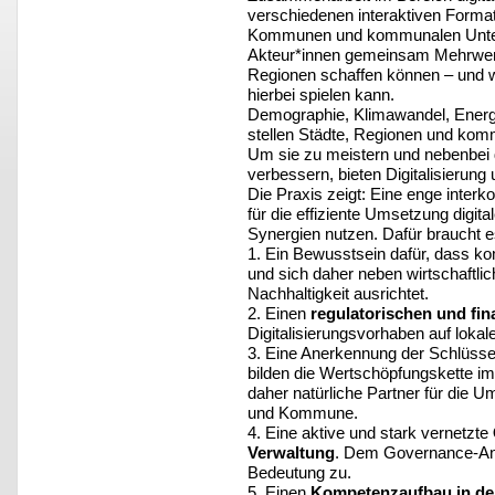
verschiedenen interaktiven Format
Kommunen und kommunalen Unte
Akteur*innen gemeinsam Mehrwert
Regionen schaffen können – und w
hierbei spielen kann.
Demographie, Klimawandel, Energ
stellen Städte, Regionen und ko
Um sie zu meistern und nebenbei d
verbessern, bieten Digitalisieru
Die Praxis zeigt: Eine enge inte
für die effiziente Umsetzung digita
Synergien nutzen. Dafür braucht e
1. Ein Bewusstsein dafür, dass
und sich daher neben wirtschaftli
Nachhaltigkeit ausrichtet.
2. Einen
regulatorischen und fin
Digitalisierungsvorhaben auf lokal
3. Eine Anerkennung der Schlüss
bilden die Wertschöpfungskette i
daher natürliche Partner für die U
und Kommune.
4. Eine aktive und stark vernetzte
Verwaltung
. Dem Governance-An
Bedeutung zu.
5. Einen
Kompetenzaufbau in der