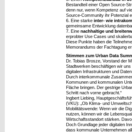
Bestandteil einer Open Source-Str
denn nur, wenn Kompetenz auf viele
Source-Community ihr Potenzial en
6. Eine starke
inter- wie intrak
gemeinsame Entwicklung datenbas
7. Eine
nachhaltige und breiten
erprobter Use Cases und skalierba
Diese Punkte haben die Teilneh
Memorandums der Fachtagung erar
Stimmen zum Urban Data Summ
Dr. Tobias Brosze, Vorstand der 
Stadtwerken beschäftigen wir uns 
digitalen Infrastrukturen und Date
Durch interkommunale Zusammena
Kommunen und kommunalen Untern
Fläche bringen. Der gestrige Urba
Schritt nach vorne gebracht.“
Ingbert Liebing, Hauptgeschäfts
(VKU): „Ob Klima- und Umweltsc
Mobilitätswende: Wenn wir die Digi
nutzen, können wir die Lebensqual
Wirtschaftsstandort stärken. Davo
Doch Grundlage jeder digitalen Inno
dass kommunale Unternehmen all