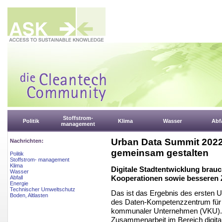
Stoffstrom-
Politik
Klima
Wasser
Abfa
management
Urban Data Summit 2022:
Nachrichten:
gemeinsam gestalten
Politik
Stoffstrom- management
Klima
Digitale Stadtentwicklung brau
Wasser
Kooperationen sowie besseren 
Abfall
Energie
Technischer Umweltschutz
Das ist das Ergebnis des ersten
Boden, Altlasten
des Daten-Kompetenzzentrum für
kommunaler Unternehmen (VKU). 
Zusammenarbeit im Bereich digitale