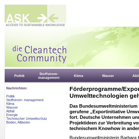
Stoffstrom-
Politik
Klima
Wasser
Abfa
management
Förderprogramme/Exporti
Nachrichten:
Umwelttechnologien geh
Politik
Stoffstrom- management
Klima
Das Bundesumweltministerium fü
Wasser
gerufene „Exportinitiative Umw
Abfall
Energie
fort. Deutsche Unternehmen und 
Technischer Umweltschutz
Projektideen zur Verbreitung 
Boden, Altlasten
technischem Knowhow in andere
Bundesumweltministerin Barbara H