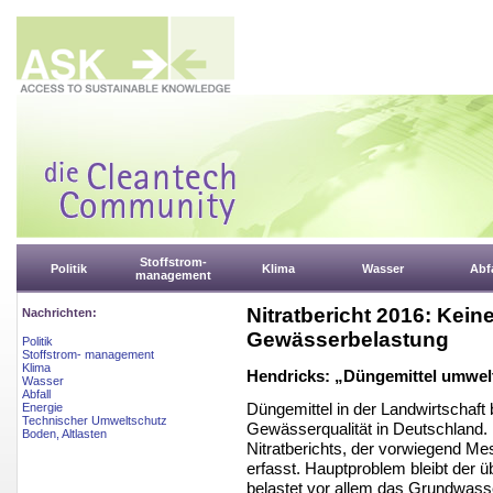
Stoffstrom-
Politik
Klima
Wasser
Abfa
management
Nitratbericht 2016: Kei
Nachrichten:
Gewässerbelastung
Politik
Stoffstrom- management
Klima
Hendricks: „Düngemittel umwel
Wasser
Abfall
Düngemittel in der Landwirtschaft 
Energie
Technischer Umweltschutz
Gewässerqualität in Deutschland. 
Boden, Altlasten
Nitratberichts, der vorwiegend Me
erfasst. Hauptproblem bleibt der ü
belastet vor allem das Grundwasser