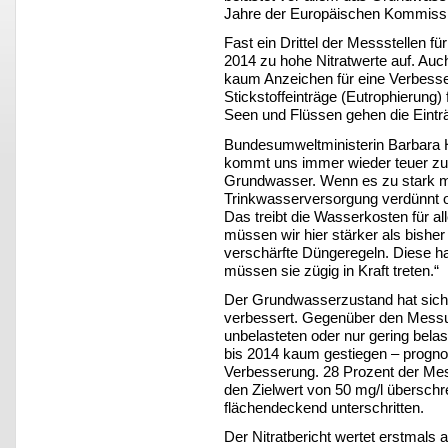
Jahre der Europäischen Kommissi
Fast ein Drittel der Messstellen 
2014 zu hohe Nitratwerte auf. Auc
kaum Anzeichen für eine Verbess
Stickstoffeinträge (Eutrophierung
Seen und Flüssen gehen die Einträ
Bundesumweltministerin Barbara He
kommt uns immer wieder teuer zu 
Grundwasser. Wenn es zu stark mit
Trinkwasserversorgung verdünnt o
Das treibt die Wasserkosten für a
müssen wir hier stärker als bisher
verschärfte Düngeregeln. Diese ha
müssen sie zügig in Kraft treten.“
Der Grundwasserzustand hat sich 
verbessert. Gegenüber den Messun
unbelasteten oder nur gering bel
bis 2014 kaum gestiegen – prognos
Verbesserung. 28 Prozent der Mes
den Zielwert von 50 mg/l überschr
flächendeckend unterschritten.
Der Nitratbericht wertet erstmals