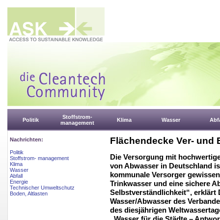
Stoffstrom-
Politik
Klima
Wasser
Abfa
management
Flächendecke Ver- und 
Nachrichten:
Politik
Die Versorgung mit hochwertige
Stoffstrom- management
Klima
von Abwasser in Deutschland ist
Wasser
kommunale Versorger gewissen
Abfall
Energie
Trinkwasser und eine sichere 
Technischer Umweltschutz
Selbstverständlichkeit“, erklärt
Boden, Altlasten
Wasser/Abwasser des Verbande
des diesjährigen Weltwassertage
„Wasser für die Städte – Antwo