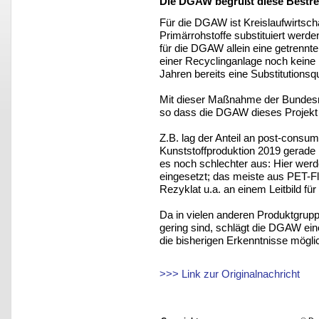
Die DGAW begrüßt diese Bestre
Für die DGAW ist Kreislaufwirtscha
Primärrohstoffe substituiert werd
für die DGAW allein eine getrennt
einer Recyclinganlage noch keine 
Jahren bereits eine Substitutions
Mit dieser Maßnahme der Bundesre
so dass die DGAW dieses Projekt 
Z.B. lag der Anteil an post-consu
Kunststoffproduktion 2019 gerade
es noch schlechter aus: Hier wer
eingesetzt; das meiste aus PET-
Rezyklat u.a. an einem Leitbild fü
Da in vielen anderen Produktgrupp
gering sind, schlägt die DGAW e
die bisherigen Erkenntnisse mögli
>>> Link zur Originalnachricht