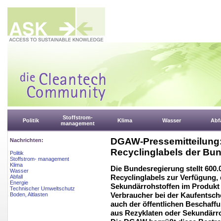
Stoffstrom-
Politik
Klima
Wasser
Abfa
management
DGAW-Pressemitteilung:
Nachrichten:
Recyclinglabels der Bu
Politik
Stoffstrom- management
Klima
Die Bundesregierung stellt 600.
Wasser
Recyclinglabels zur Verfügung, 
Abfall
Energie
Sekundärrohstoffen im Produkt in
Technischer Umweltschutz
Verbraucher bei der Kaufentsch
Boden, Altlasten
auch der öffentlichen Beschaffu
aus Rezyklaten oder Sekundärro