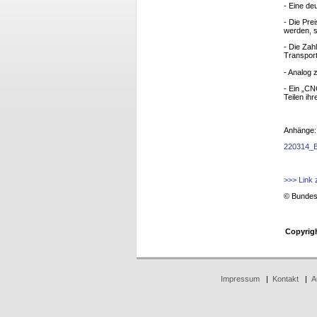
- Eine de
- Die Pre
werden, s
- Die Zah
Transport
- Analog 
- Ein „C
Teilen ih
Anhänge:
220314_BG
>>> Link 
© Bundesv
Copyrig
Impressum
|
Kontakt
|
A