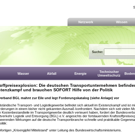
S
Netzwerk
Wissen
Suche:
Technischer
Wasser
Abfall
Energie
Boden,
Umweltschutz
toffpreisexplosion: Die deutschen Transportunternehmen befinde
stenzkampf und brauchen SOFORT Hilfe von der Politik
verband BGL mahnt zur Eile und legt Forderungskatalog (siehe Anlage) vor
lständische Transport- und Logistikgewerbe befindet sich aktuell im Existenzkampf und ist mi
derungen in einem bisher nicht gekannten Ausmaß konfrontiert. Nachdem sich seit vielen M
e Kostenbestandteile im Transportgewerbe deutlich verteuert haben, fordert der Bundesverb
tverkehr Logistik und Entsorgung (BGL) e.V. angesichts der fortdauernden Kraftstoffpreisexp
rheerenden Wirkungen auf die deutsche Transportbranche schnelle und praktikable Gegen
litik:
ofortigen „Krisengipfel Mittelstand“ unter Leitung des Bundeswirtschaftsministeriums.