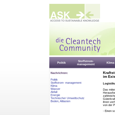
Stoffstrom-
Politik
Klima
management
Krafts
Nachrichten:
im Exi
Politik
Stoffstrom- management
Logistik
Klima
Wasser
Das mitte
Abfall
Herausfor
Energie
zahlreich
Technischer Umweltschutz
Güterkraf
Boden, Altlasten
ihren ve
von der Po
- Einen s