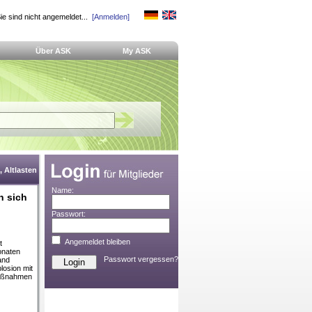
ie sind nicht angemeldet...
[Anmelden]
Über ASK
My ASK
 Altlasten
Name:
n sich
Passwort:
Angemeldet bleiben
t
onaten
Passwort vergessen?
and
losion mit
maßnahmen