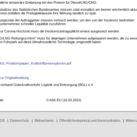
utliche temporäre Entlastung bei den Preisen für Diesel/LNG/CNG.
isindizes des Statistischen Bundesamtes müssen statt monatlich am besten wöchentlich aktua
onst entfalten die Preisgleitklauseln ihre Wirkung deutlich zu spät.
lungsziele der Auftraggeber müssen verkürzt werden, um den von der Insolvenz bedrohten
unternehmen schneller Liquidität zuzuführen.
zur Corona-Hochzeit muss die Insolvenzantragspflicht erneut ausgesetzt werden.
NG/LNG-Rettungsschirm“ muss für diejenigen Unternehmen aufgespannt werden, die zu wese
ren Fuhrpark auf diese klimafreundliche Technologie umgestellt haben.
L-Positionspapier_Kraftstoffpreisexplosion.pdf
zur Originalmeldung
erband Güterkraftverkehr Logistik und Entsorgung (BGL) e.V.
ht:
© ASK-EU (16.03.2022)
GB
|
Datenschutz
|
Bildnachweis
|
Öffentlichkeitsprinzip und Kommunikation
|
Widerru