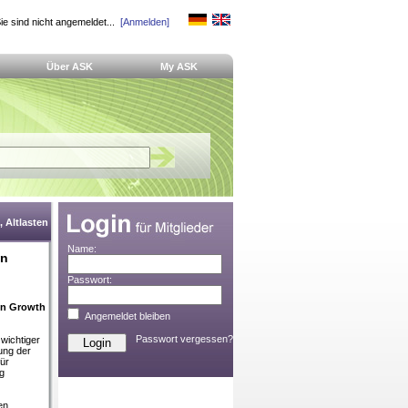
ie sind nicht angemeldet...
[Anmelden]
Über ASK
My ASK
 Altlasten
Name:
en
Passwort:
een Growth
Angemeldet bleiben
Passwort vergessen?
wichtiger
ung der
für
ig
en