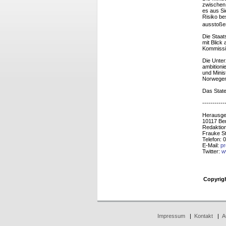
zwischen 
es aus Si
Risiko be
ausstoßen
Die Staat
mit Blick
Kommissio
Die Unter
ambitioni
und Minis
Norwegen 
Das State
-----------
Herausgeb
10117 Ber
Redaktion
Frauke S
Telefon: 
E-Mail:
p
Twitter:
w
Copyrig
Impressum
|
Kontakt
|
A