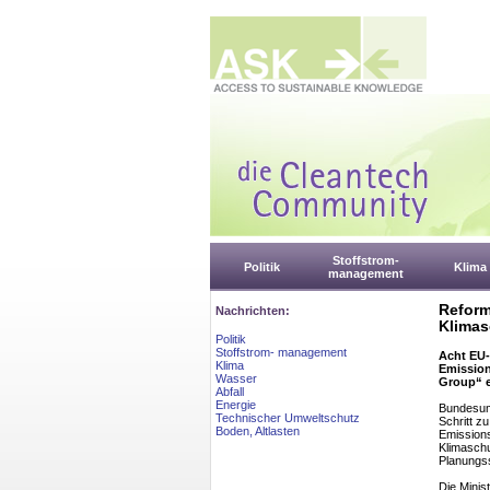
Stoffstrom-
Politik
Klima
management
Reform
Nachrichten:
Klimas
Politik
Stoffstrom- management
Acht EU-
Klima
Emission
Wasser
Group“ 
Abfall
Energie
Bundesumw
Technischer Umweltschutz
Schritt z
Boden, Altlasten
Emissions
Klimaschu
Planungss
Die Minis