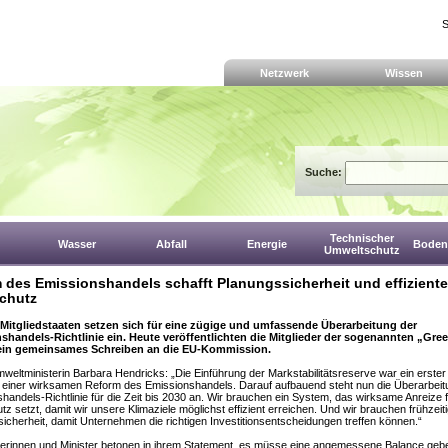
S
Netzwerk
Wissen
Suche:
Technischer
Wasser
Abfall
Energie
Boden,
Umweltschutz
 des Emissionshandels schafft Planungssicherheit und effizient
chutz
Mitgliedstaaten setzen sich für eine zügige und umfassende Überarbeitung der
shandels-Richtlinie ein. Heute veröffentlichten die Mitglieder der sogenannten „Gr
ein gemeinsames Schreiben an die EU-Kommission.
eltministerin Barbara Hendricks: „Die Einführung der Markstabilitätsreserve war ein erster 
u einer wirksamen Reform des Emissionshandels. Darauf aufbauend steht nun die Überarbeit
handels-Richtlinie für die Zeit bis 2030 an. Wir brauchen ein System, das wirksame Anreize 
tz setzt, damit wir unsere Klimaziele möglichst effizient erreichen. Und wir brauchen frühzeit
icherheit, damit Unternehmen die richtigen Investitionsentscheidungen treffen können.“
terinnen und Minister betonen in ihrem Statement, es müsse eine angemessene Balance geb