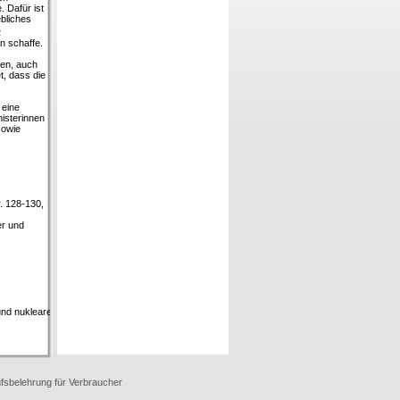
 Dafür ist
ebliches
2
n schaffe.
sen, auch
, dass die
 eine
nisterinnen
sowie
. 128-130,
er und
und nukleare
fsbelehrung für Verbraucher