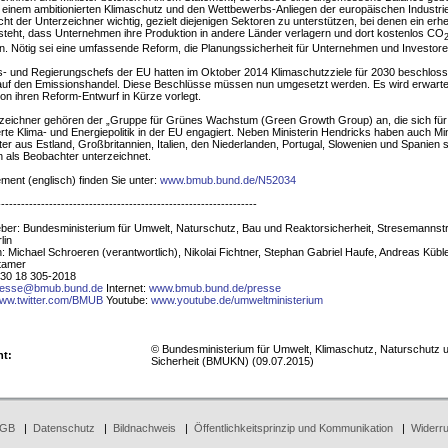
einem ambitionierten Klimaschutz und den Wettbewerbs-Anliegen der europäischen Industrie.
cht der Unterzeichner wichtig, gezielt diejenigen Sektoren zu unterstützen, bei denen ein erh
steht, dass Unternehmen ihre Produktion in andere Länder verlagern und dort kostenlos CO
. Nötig sei eine umfassende Reform, die Planungssicherheit für Unternehmen und Investore
s- und Regierungschefs der EU hatten im Oktober 2014 Klimaschutzziele für 2030 beschlos
 auf den Emissionshandel. Diese Beschlüsse müssen nun umgesetzt werden. Es wird erwartet
n ihren Reform-Entwurf in Kürze vorlegt.
zeichner gehören der „Gruppe für Grünes Wachstum (Green Growth Group) an, die sich für
erte Klima- und Energiepolitik in der EU engagiert. Neben Ministerin Hendricks haben auch Mi
ter aus Estland, Großbritannien, Italien, den Niederlanden, Portugal, Slowenien und Spanien 
als Beobachter unterzeichnet.
ment (englisch) finden Sie unter:
www.bmub.bund.de/N52034
-----------------------------------------------------------------
er: Bundesministerium für Umwelt, Naturschutz, Bau und Reaktorsicherheit, Stresemannstr
lin
: Michael Schroeren (verantwortlich), Nikolai Fichtner, Stephan Gabriel Haufe, Andreas Kübl
tamer
030 18 305-2018
resse@bmub.bund.de
Internet:
www.bmub.bund.de/presse
ww.twitter.com/BMUB
Youtube:
www.youtube.de/umweltministerium
© Bundesministerium für Umwelt, Klimaschutz, Naturschutz 
ht:
Sicherheit (BMUKN) (09.07.2015)
GB
|
Datenschutz
|
Bildnachweis
|
Öffentlichkeitsprinzip und Kommunikation
|
Widerru