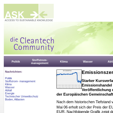
Stoffstrom-
Politik
Klima
Wasser
Abfa
management
Emissionszer
Nachrichten:
Politik
Starker Kursverf
Stoffstrom- management
Klima
Emissionshandel 
Wasser
Veröffentlichung 
Abfall
Energie
der Europäischen Gemeinschaft
Technischer Umweltschutz
Boden, Altlasten
Nach dem historischen Tiefstand
Mai 06 erholt sich der Preis der E
EUR. Nachfolgende Grafik zeigt de