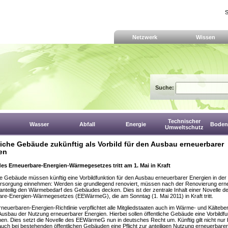
S
Netzwerk
Wissen
Suche:
Technischer
Wasser
Abfall
Energie
Boden,
Umweltschutz
liche Gebäude zukünftig als Vorbild für den Ausbau erneuerbarer
en
des Erneuerbare-Energien-Wärmegesetzes tritt am 1. Mai in Kraft
he Gebäude müssen künftig eine Vorbildfunktion für den Ausbau erneuerbarer Energien in der
sorgung einnehmen: Werden sie grundlegend renoviert, müssen nach der Renovierung ern
anteilig den Wärmebedarf des Gebäudes decken. Dies ist der zentrale Inhalt einer Novelle d
re-Energien-Wärmegesetzes (EEWärmeG), die am Sonntag (1. Mai 2011) in Kraft tritt.
neuerbaren-Energien-Richtlinie verpflichtet alle Mitgliedstaaten auch im Wärme- und Kälteb
Ausbau der Nutzung erneuerbarer Energien. Hierbei sollen öffentliche Gebäude eine Vorbildfu
n. Dies setzt die Novelle des EEWärmeG nun in deutsches Recht um. Künftig gilt nicht nur 
uch bei bestehenden öffentlichen Gebäuden eine Pflicht zur anteiligen Nutzung erneuerbarer