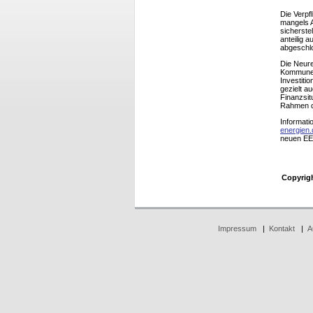
Die Verpf
mangels A
sicherste
anteilig a
abgeschl
Die Neure
Kommunen
Investiti
gezielt a
Finanzsit
Rahmen de
Informati
energien.
neuen EE
Copyrig
Impressum
|
Kontakt
|
A