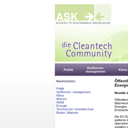
Stoffstrom-
Politik
Klima
management
Öffent
Nachrichten:
Energi
Politik
Stoffstrom- management
Novelle 
Klima
Wasser
Öffentlic
Abfall
Wärmever
Energie
Energien 
Technischer Umweltschutz
Erneuerba
Boden, Altlasten
Die EU-Er
weiteren 
übernehme
sondern a