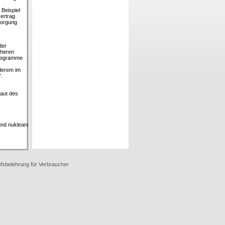
 Beispiel
vertrag
sorgung
der
öheren
programme
nderem im
.
laut des
und nukleare
fsbelehrung für Verbraucher