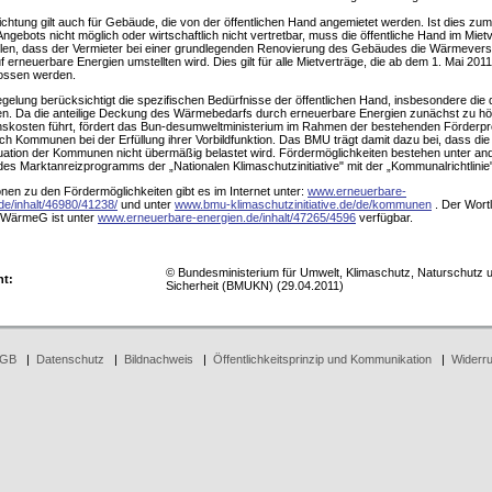
lichtung gilt auch für Gebäude, die von der öffentlichen Hand angemietet werden. Ist dies zum
ngebots nicht möglich oder wirtschaftlich nicht vertretbar, muss die öffentliche Hand im Miet
llen, dass der Vermieter bei einer grundlegenden Renovierung des Gebäudes die Wärmever
uf erneuerbare Energien umstellten wird. Dies gilt für alle Mietverträge, die ab dem 1. Mai 2011
ossen werden.
gelung berücksichtigt die spezifischen Bedürfnisse der öffentlichen Hand, insbesondere die 
. Da die anteilige Deckung des Wärmebedarfs durch erneuerbare Energien zunächst zu h
onskosten führt, fördert das Bun-desumweltministerium im Rahmen der bestehenden Förder
uch Kommunen bei der Erfüllung ihrer Vorbildfunktion. Das BMU trägt damit dazu bei, dass die
uation der Kommunen nicht übermäßig belastet wird. Fördermöglichkeiten bestehen unter a
s Marktanreizprogramms der „Nationalen Klimaschutzinitiative" mit der „Kommunalrichtlinie"
onen zu den Fördermöglichkeiten gibt es im Internet unter:
www.erneuerbare-
de/inhalt/46980/41238/
und unter
www.bmu-klimaschutzinitiative.de/de/kommunen
. Der Wort
WärmeG ist unter
www.erneuerbare-energien.de/inhalt/47265/4596
verfügbar.
© Bundesministerium für Umwelt, Klimaschutz, Naturschutz 
ht:
Sicherheit (BMUKN) (29.04.2011)
GB
|
Datenschutz
|
Bildnachweis
|
Öffentlichkeitsprinzip und Kommunikation
|
Widerru