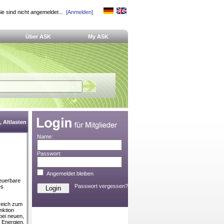
ie sind nicht angemeldet...
[Anmelden]
Über ASK
My ASK
 Altlasten
Name:
Passwort:
Angemeldet bleiben
euerbare
Passwort vergessen?
es
ereich zum
nktion
bei neuen,
 Energien.