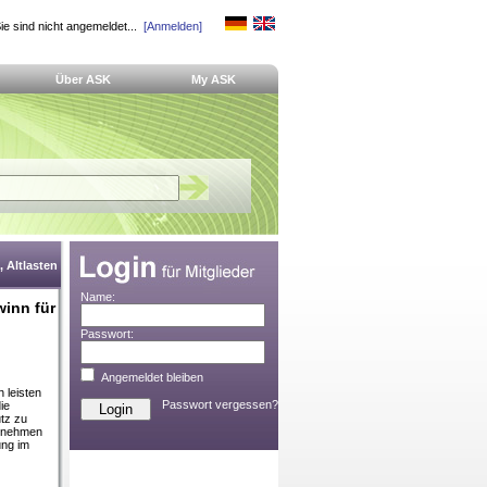
ie sind nicht angemeldet...
[Anmelden]
Über ASK
My ASK
 Altlasten
Name:
winn für
Passwort:
Angemeldet bleiben
 leisten
Passwort vergessen?
ie
tz zu
ernehmen
ung im