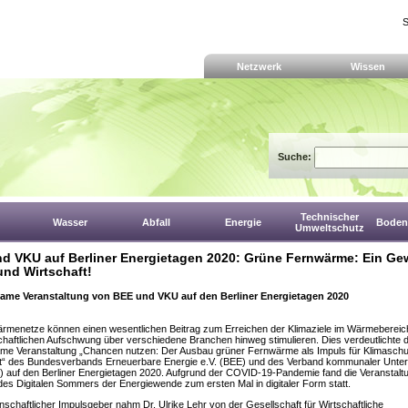
S
Netzwerk
Wissen
Suche:
Technischer
Wasser
Abfall
Energie
Boden,
Umweltschutz
d VKU auf Berliner Energietagen 2020: Grüne Fernwärme: Ein Ge
und Wirtschaft!
me Veranstaltung von BEE und VKU auf den Berliner Energietagen 2020
menetze können einen wesentlichen Beitrag zum Erreichen der Klimaziele im Wärmebereich
chaftlichen Aufschwung über verschiedene Branchen hinweg stimulieren. Dies verdeutlichte d
me Veranstaltung „Chancen nutzen: Der Ausbau grüner Fernwärme als Impuls für Klimaschu
ft“ des Bundesverbands Erneuerbare Energie e.V. (BEE) und des Verband kommunaler Unt
) auf den Berliner Energietagen 2020. Aufgrund der COVID-19-Pandemie fand die Veranstalt
s Digitalen Sommers der Energiewende zum ersten Mal in digitaler Form statt.
nschaftlicher Impulsgeber nahm Dr. Ulrike Lehr von der Gesellschaft für Wirtschaftliche