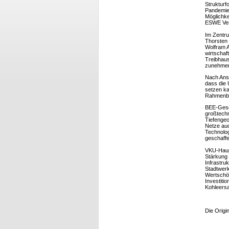
Strukturf
Pandemie 
Möglichke
ESWE Ver
Im Zentru
Thorsten 
Wolfram A
wirtschaf
Treibhaus
zunehmen
Nach Ansi
dass die 
setzen ka
Rahmenbed
BEE-Gesch
großtech
Tiefengeo
Netze auc
Technolog
geschaff
VKU-Haup
Stärkung 
Infrastr
Stadtwerk
Wertschöp
Investit
Kohleers
Die Origi