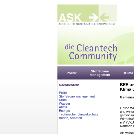
Stoffstrom-
Politik
Klima
management
BEE un
Nachrichten:
Klima 
Politik
Stoffstrom- management
Gemeinsa
Klima
Wasser
Abfall
Grüne Wär
Energie
und wirts
Technischer Umweltschutz
gemeinsa
Boden, Altlasten
Wirtscha
e.V. (VKU
Rahmen de
Als wisse