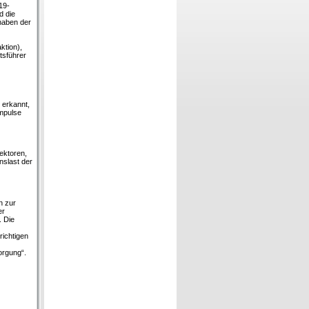
19-
d die
haben der
ktion),
tsführer
 erkannt,
Impulse
ektoren,
nslast der
n zur
er
 Die
richtigen
orgung“.