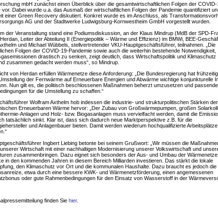
orschung mbH zunächst einen Überblick über die gesamtwirtschaftlichen Folgen der COVID-
vor. Dabei wurde u.a. das Ausmaß der wirtschaftlichen Folgen der Pandemie quantifiziert un
it einer Green Recovery diskutiert. Konkret wurde es im Anschluss, als Transformationsvor
sorgungs AG und der Stadtwerke Ludwigsburg-Kornwestheim GmbH vorgestellt wurden.
m der Veranstaltung stand eine Podiumsdiskussion, an der Klaus Mindrup (MdB der SPD-Fra
Herdan, Leiter der Abteilung II (Energiepolitik – Wärme und Effizienz) im BMWi, BEE-Geschäf
xthelm und Michael Wübbels, stellvertretender VKU-Hauptgeschäftsführer, teilnahmen. „Die
tlichen Folgen der COVID-19-Pandemie sowie auch die weiterhin bestehende Notwendigkeit,
gasemissionen drastisch zu senken, zeigt deutlich, dass Wirtschaftspolitik und Klimaschutz
d zusammen gedacht werden muss“, so Mindrup.
cht von Herdan erfüllen Wärmenetze diese Anforderung: „Die Bundesregierung hat frühzeitig
Umstellung der Fernwärme auf Erneuerbare Energien und Abwärme wichtige konjunkturelle 
nn. Nun gilt es, die politisch beschlossenen Maßnahmen beherzt umzusetzen und passende
ingungen für die Umstellung zu schaffen.“
äftsführer Wolfram Axthelm hob indessen die industrie- und strukturpolitischen Stärken der
nischen Erneuerbaren Wärme hervor: „Der Zubau von Großwärmepumpen, großen Solarkoll
thermie-Anlagen und Holz- bzw. Biogasanlagen muss vervielfacht werden, damit die Emissio
h tatsächlich sinkt. Klar ist, dass sich dadurch neue Marktperspektive z.B. für die
iehersteller und Anlagenbauer bieten. Damit werden wiederum hochqualifizierte Arbeitsplätze
en.“
tgeschäftsführer Ingbert Liebing betonte bei seinem Grußwort: „Wir müssen die Maßnahme
unserer Wirtschaft mit einer nachhaltigen Modernisierung unserer Volkswirtschaft und unser
ukturen zusammenbringen. Dazu eignet sich besonders der Aus- und Umbau der Wärmenetze.
e in den kommenden Jahren in diesem Bereich Milliarden investieren. Das stärkt die lokale
fung, den Klimaschutz vor Ort und die kommunalen Haushalte. Dazu braucht es jedoch die 
ionsanreize, etwa durch eine bessere KWK- und Wärmenetzförderung, einen angemessenen
atzbonus oder gute Rahmenbedingungen für den Einsatz von Wasserstoff in der Wärmevers
nalpressemitteilung finden Sie
hier
.