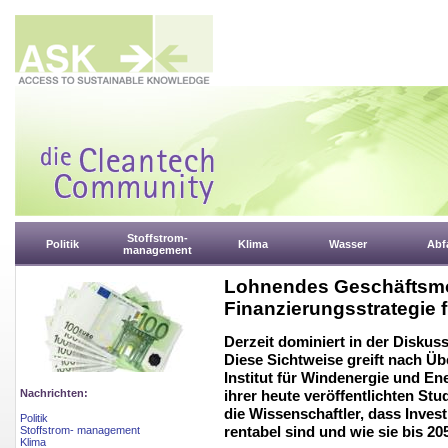
Stoffstrom-
Politik
Klima
Wasser
Abfa
management
Lohnendes Geschäftsmod
Finanzierungsstrategie 
Derzeit dominiert in der Disku
Diese Sichtweise greift nach Ü
Institut für Windenergie und En
Nachrichten:
ihrer heute veröffentlichten S
die Wissenschaftler, dass Inves
Politik
rentabel sind und wie sie bis 20
Stoffstrom- management
Klima