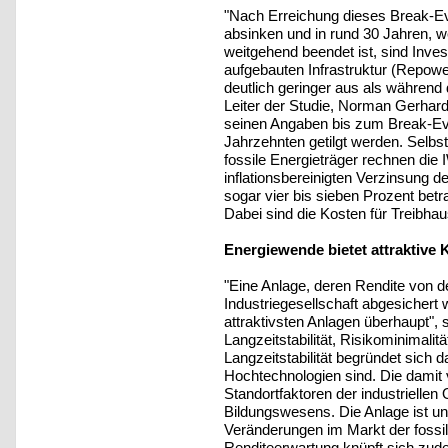
"Nach Erreichung dieses Break-Ev
absinken und in rund 30 Jahren, 
weitgehend beendet ist, sind Inves
aufgebauten Infrastruktur (Repower
deutlich geringer aus als während 
Leiter der Studie, Norman Gerhar
seinen Angaben bis zum Break-Eve
Jahrzehnten getilgt werden. Selbst
fossile Energieträger rechnen die
inflationsbereinigten Verzinsung 
sogar vier bis sieben Prozent betr
Dabei sind die Kosten für Treibha
Energiewende bietet attraktive 
"Eine Anlage, deren Rendite von d
Industriegesellschaft abgesichert w
attraktivsten Anlagen überhaupt", 
Langzeitstabilität, Risikominimali
Langzeitstabilität begründet sich d
Hochtechnologien sind. Die damit 
Standortfaktoren der industriellen
Bildungswesens. Die Anlage ist u
Veränderungen im Markt der fossil
Renditeerwartung knüpft sich zud