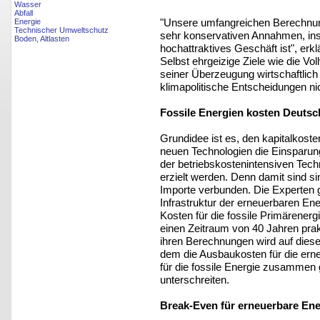
Wasser
Abfall
"Unsere umfangreichen Berechnun
Energie
Technischer Umweltschutz
sehr konservativen Annahmen, insbe
Boden, Altlasten
hochattraktives Geschäft ist", erk
Selbst ehrgeizige Ziele wie die V
seiner Überzeugung wirtschaftlich 
klimapolitische Entscheidungen nic
Fossile Energien kosten Deutsch
Grundidee ist es, den kapitalkoste
neuen Technologien die Einsparun
der betriebskostenintensiven Tech
erzielt werden. Denn damit sind 
Importe verbunden. Die Experten g
Infrastruktur der erneuerbaren En
Kosten für die fossile Primärenerg
einen Zeitraum von 40 Jahren pra
ihren Berechnungen wird auf diese
dem die Ausbaukosten für die ern
für die fossile Energie zusammen
unterschreiten.
Break-Even für erneuerbare Ene