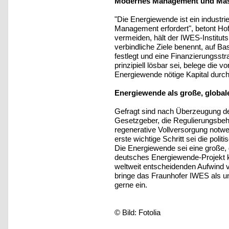
Modernes Management und Mas
"Die Energiewende ist ein industri
Management erfordert", betont Ho
vermeiden, hält der IWES-Institutsl
verbindliche Ziele benennt, auf Bas
festlegt und eine Finanzierungsstr
prinzipiell lösbar sei, belege die 
Energiewende nötige Kapital durc
Energiewende als große, globa
Gefragt sind nach Überzeugung de
Gesetzgeber, die Regulierungsbehö
regenerative Vollversorgung not
erste wichtige Schritt sei die pol
Die Energiewende sei eine große, 
deutsches Energiewende-Projekt
weltweit entscheidenden Aufwind v
bringe das Fraunhofer IWES als u
gerne ein.
© Bild: Fotolia