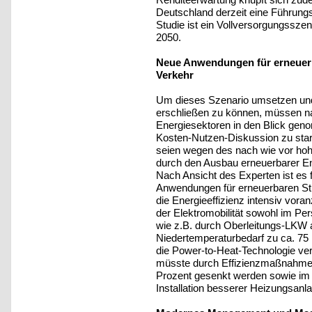
Deutschland derzeit eine Führung
Studie ist ein Vollversorgungssze
2050.
Neue Anwendungen für erneuer
Verkehr
Um dieses Szenario umsetzen und d
erschließen zu können, müssen n
Energiesektoren in den Blick gen
Kosten-Nutzen-Diskussion zu stark
seien wegen des nach wie vor ho
durch den Ausbau erneuerbarer E
Nach Ansicht des Experten ist es f
Anwendungen für erneuerbaren St
die Energieeffizienz intensiv vora
der Elektromobilität sowohl im Pe
wie z.B. durch Oberleitungs-LKW
Niedertemperaturbedarf zu ca. 75 
die Power-to-Heat-Technologie 
müsste durch Effizienzmaßnahme
Prozent gesenkt werden sowie i
Installation besserer Heizungsanla