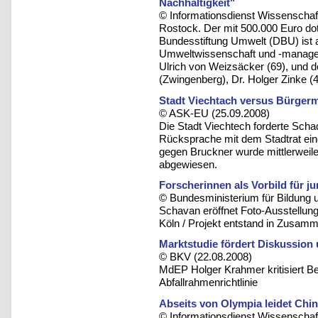
Nachhaltigkeit"
© Informationsdienst Wissenschaft
Rostock. Der mit 500.000 Euro do
Bundesstiftung Umwelt (DBU) ist 
Umweltwissenschaft und -managemen
Ulrich von Weizsäcker (69), und 
(Zwingenberg), Dr. Holger Zinke (
Stadt Viechtach versus Bürgerm
© ASK-EU (25.09.2008)
Die Stadt Viechtech forderte Sch
Rücksprache mit dem Stadtrat ein
gegen Bruckner wurde mittlerwei
abgewiesen.
Forscherinnen als Vorbild für j
© Bundesministerium für Bildung 
Schavan eröffnet Foto-Ausstellun
Köln / Projekt entstand in Zusamm
Marktstudie fördert Diskussion
© BKV (22.08.2008)
MdEP Holger Krahmer kritisiert 
Abfallrahmenrichtlinie
Abseits von Olympia leidet Chi
© Informationsdienst Wissenschaft