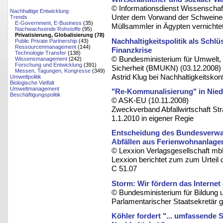
© Informationsdienst Wissenschaft
Nachhaltige Entwicklung
Unter dem Vorwand der Schweinegri
Trends
E-Government, E-Business
(35)
Müllsammler in Ägypten vernichte
Nachwachsende Rohstoffe
(95)
Privatisierung, Globalisierung (78)
Nachhaltigkeitspolitik als Sch
Public Private Partnership
(43)
Ressourcenmanagement
(144)
Finanzkrise
Technologie Transfer
(138)
© Bundesministerium für Umwelt, 
Wissensmanagement
(242)
Forschung und Entwicklung
(391)
Sicherheit (BMUKN) (03.12.2008)
Messen, Tagungen, Kongresse
(349)
Astrid Klug bei Nachhaltigkeitsk
Umweltpolitik
Biologische Vielfalt
Umweltmanagement
"Re-Kommunalisierung" in Nie
Beschäftigungspolitik
© ASK-EU (10.11.2008)
Zweckverband Abfallwirtschaft Str
1.1.2010 in eigener Regie
Entscheidung des Bundesverwal
Abfällen aus Ferienwohnanlage
© Lexxion Verlagsgesellschaft mb
Lexxion berichtet zum zum Urteil
C 51.07
Storm: Wir fördern das Internet
© Bundesministerium für Bildung 
Parlamentarischer Staatsekretär g
Köhler fordert "... umfassende S