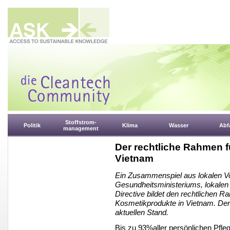
Stoffstrom-
Politik
Klima
Wasser
Abfa
management
Der rechtliche Rahmen f
Vietnam
Ein Zusammenspiel aus lokalen Vo
Gesundheitsministeriums, lokale
Directive bildet den rechtlichen R
Kosmetikprodukte in Vietnam. Der
aktuellen Stand.
Bis zu 93%aller persönlichen Pfl