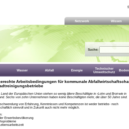
S
Netzwerk
Wissen
Suche:
Technischer
Wasser
Abfall
Energie
Boden,
Umweltschutz
gerechte Arbeitsbedingungen für kommunale Abfallwirtschaftscha
adtreinigungsbetriebe
 Land der Europäischen Union stehen so wenig ältere Beschäftigte in ›Lohn und Brot‹wie in
nd. Sechs von zehn Unternehmen haben keine Beschäftigten mehr, die über 50 Jahre sind.
rschwendung von Erfahrung, Kenntnissen und Kompetenzen ist weder betriebs- noch
schaftlich sinnvoll und in Zukunft auch nicht mehr möglich.
n:
 der Erwerbsbevölkerung
hsprobleme
ebensarbeitszeit