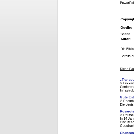
PowerPoin
Copyrig
Quelle:
Seiten:
Autor:
Die Bibl
Bereits e
Diese Fac
„Transpo
© Lexxion
Conferenc
Infrastr
Gute En
© Rhombo
Die deuts
Rosarote
© Deutsc
In 14 Jah
eine Besc
Gesellsch
Chancen 