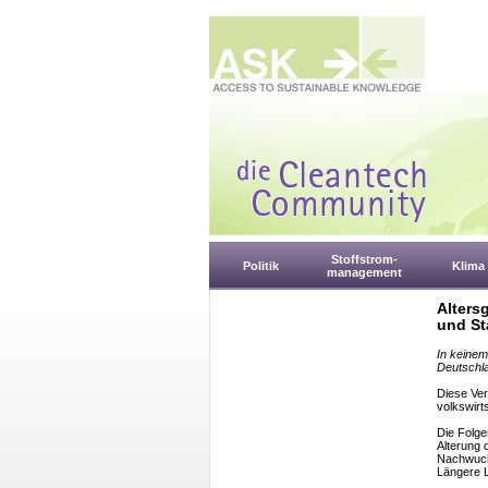
Stoffstrom-
Politik
Klima
management
Alters
und St
In keinem
Deutschla
Diese Ve
volkswirt
Die Folge
Alterung
Nachwuc
Längere L