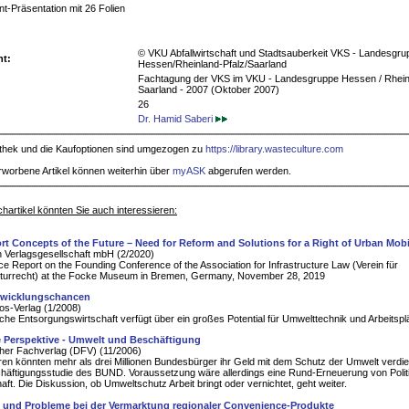
t-Präsentation mit 26 Folien
© VKU Abfallwirtschaft und Stadtsauberkeit VKS - Landesgru
ht:
Hessen/Rheinland-Pfalz/Saarland
Fachtagung der VKS im VKU - Landesgruppe Hessen / Rheinl
Saarland - 2007 (Oktober 2007)
26
Dr. Hamid Saberi
iothek und die Kaufoptionen sind umgezogen zu
https://library.wasteculture.com
rworbene Artikel können weiterhin über
myASK
abgerufen werden.
hartikel könnten Sie auch interessieren:
rt Concepts of the Future – Need for Reform and Solutions for a Right of Urban Mobi
 Verlagsgesellschaft mbH (2/2020)
e Report on the Founding Conference of the Association for Infrastructure Law (Verein für
ukturrecht) at the Focke Museum in Bremen, Germany, November 28, 2019
twicklungschancen
s-Verlag (1/2008)
che Entsorgungswirtschaft verfügt über ein großes Potential für Umwelttechnik und Arbeitspl
 Perspektive - Umwelt und Beschäftigung
her Fachverlag (DFV) (11/2006)
ren könnten mehr als drei Millionen Bundesbürger ihr Geld mit dem Schutz der Umwelt verdi
häftigungsstudie des BUND. Voraussetzung wäre allerdings eine Rund-Erneuerung von Polit
aft. Die Diskussion, ob Umweltschutz Arbeit bringt oder vernichtet, geht weiter.
und Probleme bei der Vermarktung regionaler Convenience-Produkte