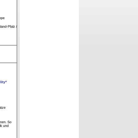
ppe
and-Pfalz /
lity“
ätze
enen. So
ik und