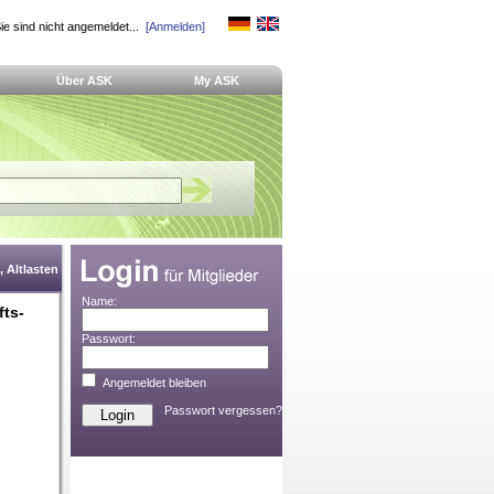
ie sind nicht angemeldet...
[Anmelden]
Über ASK
My ASK
 Altlasten
Name:
fts-
Passwort:
Angemeldet bleiben
Passwort vergessen?