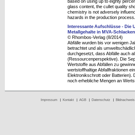
based on using up to eighty percent
glass content, the cullet quality sh
chemistry is not adversely influen
hazards in the production process
Interessante Aufschlüsse - Di
Metallgehalte in MVA-Schlacken 
© Rhombos-Verlag (8/2014)
Abfälle wurden bis vor wenigen J
betrachtet und als umweltschädlich
durchgesetzt, dass Abfälle auch a
(Ressourcenperspektive). Die Sepa
Wertstoffe aus Abfällen zu gewinn
wertstoffhaltige Abfallfraktionen e
Elektronikschrott oder Batterien
noch erhebliche Mengen an Wertst
Impressum
|
Kontakt
|
AGB
|
Datenschutz
|
Bildnachweis