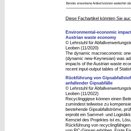
Bereits erworbene Artikel können weiterhin ü
Diese Fachartikel könnten Sie auc
Environmental-economic impact
Austrian waste economy
© Lehrstuhl für Abfallverwertungst
Leoben (11/2020)
The dynamic macroeconomic one-
(dynamic new-Keynesian) was ada
impacts of the Austrian waste econ
recent input-output tables of Statis
Rückführung von Gipsabfallstof
anfallender Gipsabfälle
© Lehrstuhl für Abfallverwertungst
Leoben (11/2022)
Recyclinggipse können einen Beit
zumindest teilweise zu kompensie
bestehende Gipsabfallströme, prüft
erprobt ein Sammel- und Logistikk
Kernziel des Projektes ist es, Lö
Rückführung von recyclingfähigen 
von RC-Gipsen erhöhen. Erste Erg