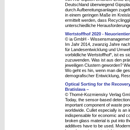
Deutschland überwiegend Gipspla
durch Aufbereitungsanlagen zugefü
in einem geringen Maße im Kreisla
ermittelt werden, dass Recycling
unterschiedliche Herausforderunge
Wertstoffhof 2020 - Neuorientie
© ia GmbH - Wissensmanagement u
Im Jahr 2014, zwanzig Jahre nac
für Landesentwicklung und Umwelt
vorbildliche Wertstoffhof“, ist es
zuzuwenden. Was ist aus den prämi
jeweiligen Clustern geworden? Wie
Wo geht es hin, wenn man die ges
demografischer Entwicklung, Res
Optical Sorting for the Recovery
Bratislava –
© Thomé-Kozmiensky Verlag Gmb
Today, the sensor-based detection 
important component of waste proc
worldwide. Cullet especially is an
indispensable for economic and co
broken glass material is put into t
additives have to be used. Modern