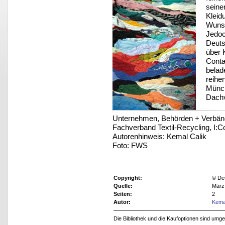
seine
Kleid
Wunsc
Jedoc
Deut
über 
Conta
belad
reihe
Münch
Dach
Unternehmen, Behörden + Verbän
Fachverband Textil-Recycling, I:
Autorenhinweis: Kemal Calik
Foto: FWS
Copyright:
© De
Quelle:
März
Seiten:
2
Autor:
Kema
Die Bibliothek und die Kaufoptionen sind um