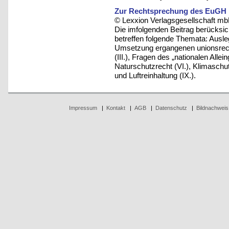
Zur Rechtsprechung des EuGH 
© Lexxion Verlagsgesellschaft mb
Die imfolgenden Beitrag berücksi
betreffen folgende Themata: Ausle
Umsetzung ergangenen unionsrechtl
(III.), Fragen des „nationalen Allein
Naturschutzrecht (VI.), Klimaschut
und Luftreinhaltung (IX.).
Impressum
|
Kontakt
|
AGB
|
Datenschutz
|
Bildnachweis