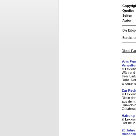
Copyrig
Quelle:
Seiten:
Autor:
Die Bibl
Bereits e
Diese Fac
Vom Fre
Verwalt
© Lexxion
Während 
ihrer Ein
Rolle. De
angesehe
Zur Rech
© Lexxion
Die in de
aus dem J
Umweltver
Gefahrstof
Haftung 
© Lexxion
Der neue 
20 Jahre
Bundesu