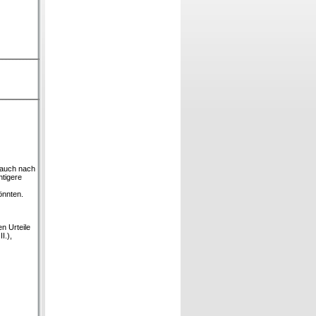
 auch nach
htigere
önnten.
n Urteile
I.),