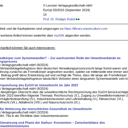
ht:
© Lexxion Verlagsgesellschaft mbH
EurUp 03/2019 (September 2019)
10
Prof. Dr. Rüdiger Rubel
iothek und die Kaufoptionen sind umgezogen zu
https://library.wasteculture.com
rworbene Artikel können weiterhin über
myASK
abgerufen werden.
hartikel könnten Sie auch interessieren:
mdkörper zum Systemwandler? – Zur wachsenden Rolle der Umweltverbände im
ungsprozess
 Verlagsgesellschaft mbH (8/2024)
Verbandsklagebefugnisse dem deutschen Verwaltungsprozessrecht lange fremd waren und
führung zunächst als Fremdkörper angesehen wurden, spielen sie mittlerweile eine immer wic
r Beitrag greift diese Entwicklung auf und verfolgt die These, dass die lange als Fremdkörper
nen Verbandsklagebefugnisse tatsächlich Vorboten eines langsamen Systemwandels sein k
tsprechung des EuGH im Umweltrecht im Jahr 2023
 Verlagsgesellschaft mbH (8/2024)
r diesjährigen Übersicht über die umweltrechtliche Rechtsprechung des EuGH berücksichtigte
ahr 2023 betreffen folgende Themata: Rechtsschutz (II.), Zugang zu Umweltinformationen (II
träglichkeitsprüfung (IV.), Industrieemissionen und Luftreinhaltung (V.), Klimaschutz (VI.),
frecht (VII.), Abfallrecht (VIII.) und Naturschutzrecht (IX.).
für Verletzung der menschlichen Gesundheit im Umweltrecht
 Verlagsgesellschaft mbH (3/2024)
Art. 79a in der Richtlinie über Industrieemissionen
 Umsetzung und Praxis der Aarhus- Konvention – Zwischenbilanz des
mweltministeriums