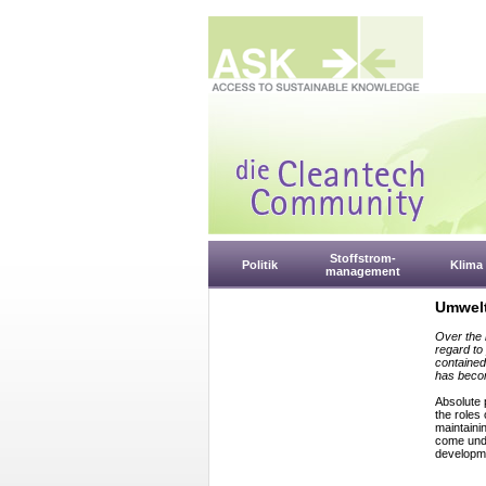
Stoffstrom-
Politik
Klima
management
Umwelt
Over the 
regard to
contained
has becom
Absolute 
the roles
maintainin
come unde
developme