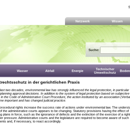
S
Netzwerk
Wissen
Suche:
Technischer
Wasser
Abfall
Energie
Boden,
Umweltschutz
rechtsschutz in der gerichtlichen Praxis
last two decades, environmental law has strongly influenced the legal protection, in particular
 planning approval decisions. In addition to the system of legal protection based on subjective 
 in the Code of Administrative Court Procedure, the action instituted by an association (Verb
e important and has changed judicial practice.
procedural rights increase the success rate of actions under environmental law. The underst
 of the administrative courts appears to be changing. Statutory provisions having the effect of
g plans in force, such as the ignorance of defects and the extinction of the exercise of a righ
r pressure. Administrative courts and the legislature are required to become aware of such
nts and, if necessary, to react accordingly.