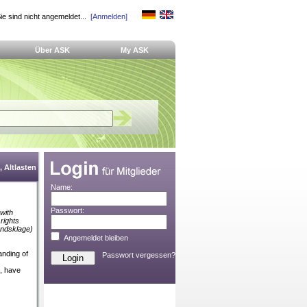
ie sind nicht angemeldet...
[Anmelden]
Über ASK
My ASK
 Altlasten
Name:
Passwort:
 with
rights
andsklage)
Angemeldet bleiben
anding of
Passwort vergessen?
t, have