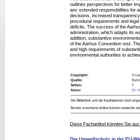
outlines perspectives for better 
are: extended responsibilities for 
decisions, increased transparenc
procedural requirements and legal 
deficits. The success of the Aarh
administration, which adapts its w
addition, substantive environmental
of the Aarhus Convention rest. Ther
and high requirements of substanti
environmental authorities to achiev
Copyright:
© Le
Quelle:
EurU
Seiten:
7
Autor:
Dr. U
Die Bibliothek und die Kaufoptionen sind um
Bereits erworbene Artikel können weiterhin ü
Diese Fachartikel könnten Sie auc
Der Umweltschutz in der EU‑Wi