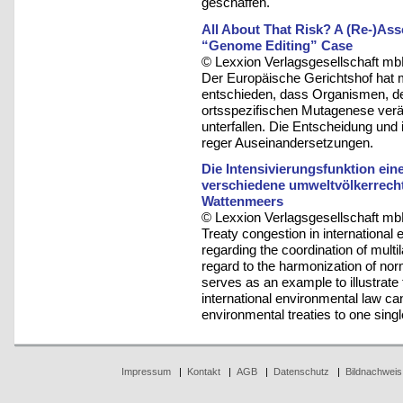
geschaffen.
All About That Risk? A (Re-)As
“Genome Editing” Case
© Lexxion Verlagsgesellschaft mb
Der Europäische Gerichtshof hat m
entschieden, dass Organismen, de
ortsspezifischen Mutagenese ver
unterfallen. Die Entscheidung un
reger Auseinandersetzungen.
Die Intensivierungsfunktion ei
verschiedene umweltvölkerrecht
Wattenmeers
© Lexxion Verlagsgesellschaft mb
Treaty congestion in international
regarding the coordination of mult
regard to the harmonization of nor
serves as an example to illustrate 
international environmental law can
environmental treaties to one singl
Impressum
|
Kontakt
|
AGB
|
Datenschutz
|
Bildnachweis