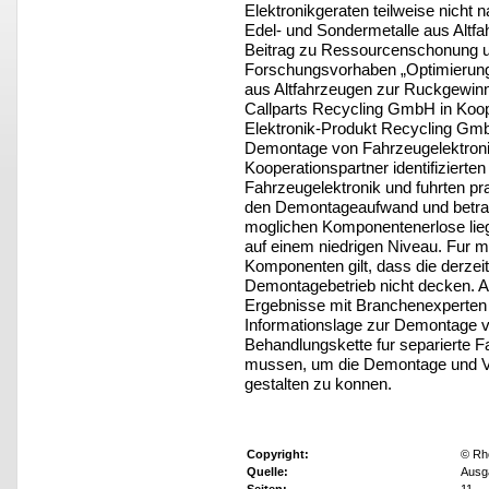
Elektronikgeraten teilweise nicht
Edel- und Sondermetalle aus Altf
Beitrag zu Ressourcenschonung und
Forschungsvorhaben „Optimierung 
aus Altfahrzeugen zur Ruckgewinn
Callparts Recycling GmbH in Ko
Elektronik-Produkt Recycling Gm
Demontage von Fahrzeugelektronik
Kooperationspartner identifiziert
Fahrzeugelektronik und fuhrten pr
den Demontageaufwand und betracht
moglichen Komponentenerlose lieg
auf einem niedrigen Niveau. Fur me
Komponenten gilt, dass die derzei
Demontagebetrieb nicht decken. 
Ergebnisse mit Branchenexperten kr
Informationslage zur Demontage v
Behandlungskette fur separierte Fa
mussen, um die Demontage und Ver
gestalten zu konnen.
Copyright:
© Rh
Quelle:
Ausga