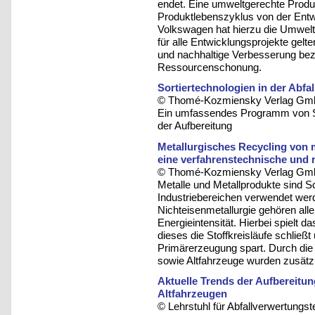
endet. Eine umweltgerechte Prod
Produktlebenszyklus von der Entw
Volkswagen hat hierzu die Umweltz
für alle Entwicklungsprojekte gelte
und nachhaltige Verbesserung bez
Ressourcenschonung.
Sortiertechnologien in der Abfal
© Thomé-Kozmiensky Verlag Gmb
Ein umfassendes Programm von Sor
der Aufbereitung
Metallurgisches Recycling von m
eine verfahrenstechnische und 
© Thomé-Kozmiensky Verlag Gmb
Metalle und Metallprodukte sind S
Industriebereichen verwendet werd
Nichteisenmetallurgie gehören all
Energieintensität. Hierbei spielt d
dieses die Stoffkreisläufe schließ
Primärerzeugung spart. Durch die 
sowie Altfahrzeuge wurden zusätz
Aktuelle Trends der Aufbereitun
Altfahrzeugen
© Lehrstuhl für Abfallverwertungst