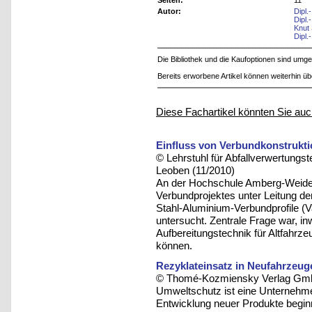
Seiten:
11
Autor:
Dipl.
Dipl.
Knut
Dipl
Die Bibliothek und die Kaufoptionen sind um
Bereits erworbene Artikel können weiterhin ü
Diese Fachartikel könnten Sie auc
Einfluss von Verbundkonstrukti
© Lehrstuhl für Abfallverwertungst
Leoben (11/2010)
An der Hochschule Amberg-Weid
Verbundprojektes unter Leitung d
Stahl-Aluminium-Verbundprofile (V
untersucht. Zentrale Frage war, in
Aufbereitungstechnik für Altfahrz
können.
Rezyklateinsatz in Neufahrzeug
© Thomé-Kozmiensky Verlag Gmb
Umweltschutz ist eine Unternehme
Entwicklung neuer Produkte begin