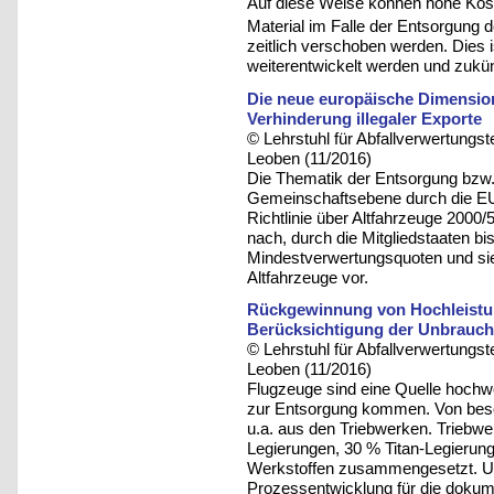
Auf diese Weise können hohe Ko
Material im Falle der Entsorgung 
zeitlich verschoben werden. Dies i
weiterentwickelt werden und zukü
Die neue europäische Dimension
Verhinderung illegaler Exporte
© Lehrstuhl für Abfallverwertungst
Leoben (11/2016)
Die Thematik der Entsorgung bzw.
Gemeinschaftsebene durch die EU
Richtlinie über Altfahrzeuge 2000
nach, durch die Mitgliedstaaten b
Mindestverwertungsquoten und si
Altfahrzeuge vor.
Rückgewinnung von Hochleistun
Berücksichtigung der Unbrauc
© Lehrstuhl für Abfallverwertungst
Leoben (11/2016)
Flugzeuge sind eine Quelle hochw
zur Entsorgung kommen. Von beso
u.a. aus den Triebwerken. Triebwe
Legierungen, 30 % Titan-Legierun
Werkstoffen zusammengesetzt. Um 
Prozessentwicklung für die doku