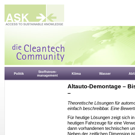
Stoffstrom-
Politik
Klima
Wasser
Abfa
management
Altauto-Demontage – Bis
–
Theoretische Lösungen für automob
einfach beschreibbar. Eine Bewertu
Für heutige Lösungen zeigt sich i
heutigen Fahrzeuge für eine Verw
dann vorhandenen technischen un
Neben der zeitlichen Dimension is