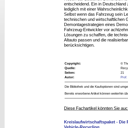
entscheidend. Ein in Deutschland
lediglich mit einer Wahrscheinlich
Selbst wenn das Fahrzeug sein Leb
technischen und wirtschaftlichen 
Demontagestrategien eines Demont
Fahrzeug-Entwickler vor achtzehn J
Lösungen zu schaffen, die technis
Altauto passen und die realisierb
berücksichtigen.
Copyright:
© Th
Quelle:
Recyc
Seiten:
21
Autor:
Prof.
Die Bibliothek und die Kaufoptionen sind um
Bereits erworbene Artikel können weiterhin ü
Diese Fachartikel könnten Sie auc
Kreislaufwirtschaftspaket - Die
Vehicle-Recycling