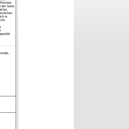
 Petrotec
 der Saria
lchin,
anzlichen
ich in
sche
s
r
pazität
mondis,