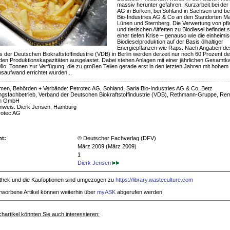
massiv herunter gefahren. Kurzarbeit bei der
AG in Borken, bei Sohland in Sachsen und bei
Bio-Industries AG & Co an den Standorten Ma
Lünen und Sternberg. Die Verwertung von pfl
und tierischen Altfetten zu Biodiesel befindet s
einer tiefen Krise – genauso wie die einheimi
Biodieselproduktion auf der Basis ölhaltiger
Energiepflanzen wie Raps. Nach Angaben de
 der Deutschen Biokraftstoffindustrie (VDB) in Berlin werden derzeit nur noch 60 Prozent de
en Produktionskapazitäten ausgelastet. Dabei stehen Anlagen mit einer jährlichen Gesamtka
Mio. Tonnen zur Verfügung, die zu großen Teilen gerade erst in den letzten Jahren mit hohem
onsaufwand errichtet wurden...
en, Behörden + Verbände: Petrotec AG, Sohland, Saria Bio-Industries AG & Co, Betz
gsfachbetrieb, Verband der Deutschen Biokraftstoffindustrie (VDB), Rethmann-Gruppe, Re
on GmbH
inweis: Dierk Jensen, Hamburg
rotec AG
ht:
© Deutscher Fachverlag (DFV)
März 2009 (März 2009)
1
Dierk Jensen
iothek und die Kaufoptionen sind umgezogen zu
https://library.wasteculture.com
rworbene Artikel können weiterhin über
myASK
abgerufen werden.
hartikel könnten Sie auch interessieren: