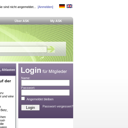
ie sind nicht angemeldet...
[Anmelden]
Über ASK
My ASK
 Altlasten
Name:
uf der
Passwort:
 zu
t und eine
Angemeldet bleiben
Passwort vergessen?
n
 Betz,
chen
sel-
die
naten