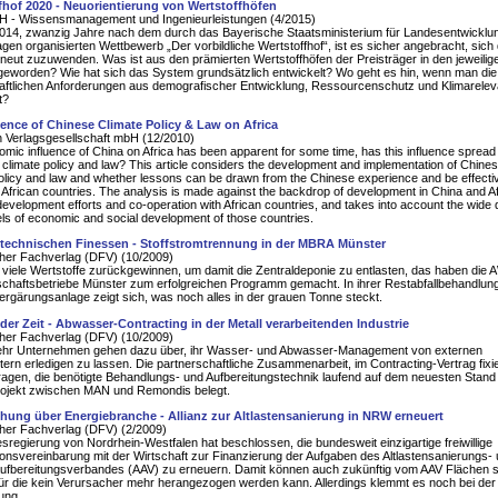
fhof 2020 - Neuorientierung von Wertstoffhöfen
H - Wissensmanagement und Ingenieurleistungen (4/2015)
014, zwanzig Jahre nach dem durch das Bayerische Staatsministerium für Landesentwicklu
gen organisierten Wettbewerb „Der vorbildliche Wertstoffhof“, ist es sicher angebracht, sic
eut zuzuwenden. Was ist aus den prämierten Wertstoffhöfen der Preisträger in den jeweilig
geworden? Wie hat sich das System grundsätzlich entwickelt? Wo geht es hin, wenn man die
aftlichen Anforderungen aus demografischer Entwicklung, Ressourcenschutz und Klimarele
t?
uence of Chinese Climate Policy & Law on Africa
 Verlagsgesellschaft mbH (12/2010)
mic influence of China on Africa has been apparent for some time, has this influence spread 
 climate policy and law? This article considers the development and implementation of Chines
licy and law and whether lessons can be drawn from the Chinese experience and be effecti
o African countries. The analysis is made against the backdrop of development in China and Af
evelopment efforts and co-operation with African countries, and takes into account the wide 
vels of economic and social development of those countries.
n technischen Finessen - Stoffstromtrennung in der MBRA Münster
her Fachverlag (DFV) (10/2009)
 viele Wertstoffe zurückgewinnen, um damit die Zentraldeponie zu entlasten, das haben die
tschaftsbetriebe Münster zum erfolgreichen Programm gemacht. In ihrer Restabfallbehandlun
vergärungsanlage zeigt sich, was noch alles in der grauen Tonne steckt.
der Zeit - Abwasser-Contracting in der Metall verarbeitenden Industrie
her Fachverlag (DFV) (10/2009)
hr Unternehmen gehen dazu über, ihr Wasser- und Abwasser-Management von externen
stern erledigen zu lassen. Die partnerschaftliche Zusammenarbeit, im Contracting-Vertrag fixi
ragen, die benötigte Behandlungs- und Aufbereitungstechnik laufend auf dem neuesten Stand 
rojekt zwischen MAN und Remondis belegt.
hung über Energiebranche - Allianz zur Altlastensanierung in NRW erneuert
her Fachverlag (DFV) (2/2009)
sregierung von Nordrhein-Westfalen hat beschlossen, die bundesweit einzigartige freiwillige
onsvereinbarung mit der Wirtschaft zur Finanzierung der Aufgaben des Altlastensanierungs-
aufbereitungsverbandes (AAV) zu erneuern. Damit können auch zukünftig vom AAV Flächen s
ür die kein Verursacher mehr herangezogen werden kann. Allerdings klemmt es noch bei der
ung.