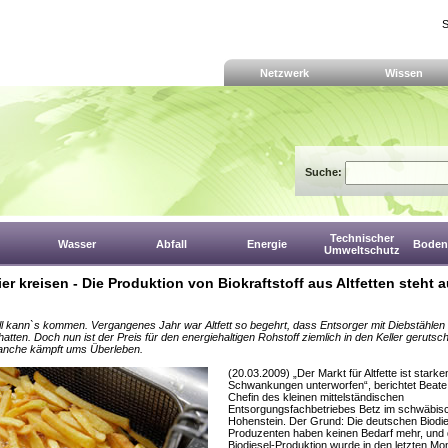
S
Netzwerk
Wissen
Suche:
Technischer
Wasser
Abfall
Energie
Boden,
Umweltschutz
er kreisen - Die Produktion von Biokraftstoff aus Altfetten steht a
l kann`s kommen. Vergangenes Jahr war Altfett so begehrt, dass Entsorger mit Diebstählen
atten. Doch nun ist der Preis für den energiehaltigen Rohstoff ziemlich in den Keller gerutsch
anche kämpft ums Überleben.
(20.03.2009) „Der Markt für Altfette ist starke
Schwankungen unterworfen“, berichtet Beate
Chefin des kleinen mittelständischen
Entsorgungsfachbetriebes Betz im schwäbis
Hohenstein. Der Grund: Die deutschen Biodie
Produzenten haben keinen Bedarf mehr, und 
Biodiesel-Produktion wurde in den letzten Mo