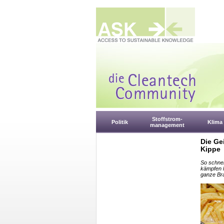
Stoffstrom-
Politik
Klima
management
Die Gei
Kippe
So schnel
kämpfen h
ganze Br