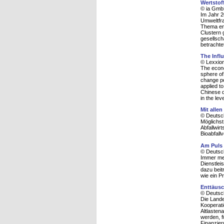
Wertstof
© ia Gmb
Im Jahr 2
Umweltfra
Thema ern
Clustern 
gesellsch
betrachte
The Infl
© Lexxion
The econo
sphere of
change po
applied t
Chinese d
in the le
Mit alle
© Deutsc
Möglichst
Abfallwir
Bioabfall
Am Puls 
© Deutsc
Immer me
Dienstlei
dazu beit
wie ein P
Enttäusc
© Deutsc
Die Lande
Kooperati
Altlasten
werden, f
Finanzier