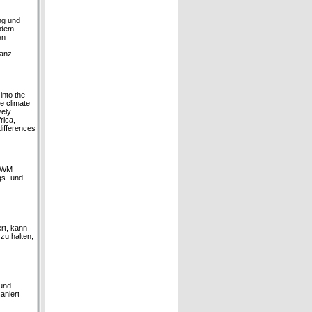
ng und
h dem
en
vanz
into the
e climate
vely
rica,
differences
 AWM
gs- und
ert, kann
zu halten,
 und
aniert