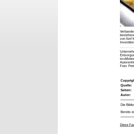
Verbandes
bestehend
von fünf 
Investiti
Unternehm
Entsorgun
ecoMoti
Autorenh
Foto: Pet
Copyrig
Quelle:
Seiten:
Autor:
Die Bibl
Bereits e
Diese Fac