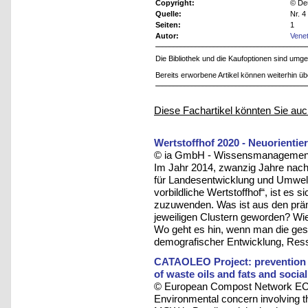
Copyright:
© De
Quelle:
Nr. 
Seiten:
1
Autor:
Vene
Die Bibliothek und die Kaufoptionen sind um
Bereits erworbene Artikel können weiterhin ü
Diese Fachartikel könnten Sie auc
Wertstoffhof 2020 - Neuorientie
© ia GmbH - Wissensmanagement u
Im Jahr 2014, zwanzig Jahre nac
für Landesentwicklung und Umwelt
vorbildliche Wertstoffhof“, ist es
zuzuwenden. Was ist aus den prämi
jeweiligen Clustern geworden? Wie
Wo geht es hin, wenn man die ges
demografischer Entwicklung, Res
CATAOLEO Project: prevention o
of waste oils and fats and social
© European Compost Network ECN
Environmental concern involving th