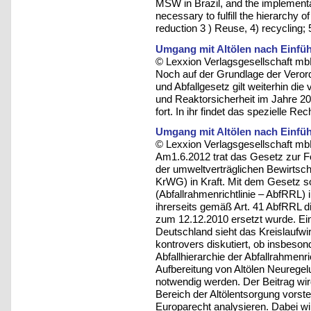
MSW in Brazil, and the implementa
necessary to fulfill the hierarchy
reduction 3 ) Reuse, 4) recycling;
Umgang mit Altölen nach Einführ
© Lexxion Verlagsgesellschaft mb
Noch auf der Grundlage der Veror
und Abfallgesetz gilt weiterhin d
und Reaktorsicherheit im Jahre 20
fort. In ihr findet das spezielle 
Umgang mit Altölen nach Einfüh
© Lexxion Verlagsgesellschaft mb
Am1.6.2012 trat das Gesetz zur Fö
der umweltverträglichen Bewirtsch
KrWG) in Kraft. Mit dem Gesetz sol
(Abfallrahmenrichtlinie – AbfRRL)
ihrerseits gemäß Art. 41 AbfRRL di
zum 12.12.2010 ersetzt wurde. Ei
Deutschland sieht das Kreislaufwir
kontrovers diskutiert, ob insbeso
Abfallhierarchie der Abfallrahmenr
Aufbereitung von Altölen Neuregel
notwendig werden. Der Beitrag wi
Bereich der Altölentsorgung vorst
Europarecht analysieren. Dabei wir