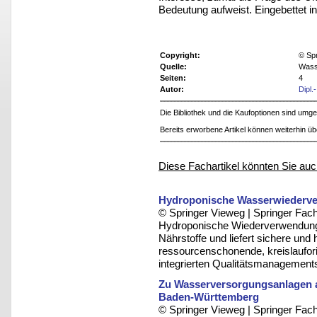
Bedeutung aufweist. Eingebettet 
Copyright:
© Sp
Quelle:
Wass
Seiten:
4
Autor:
Dipl.
Die Bibliothek und die Kaufoptionen sind um
Bereits erworbene Artikel können weiterhin ü
Diese Fachartikel könnten Sie auc
Hydroponische Wasserwiederve
© Springer Vieweg | Springer F
Hydroponische Wiederverwendung
Nährstoffe und liefert sichere und
ressourcenschonende, kreislaufori
integrierten Qualitätsmanagement
Zu Wasserversorgungsanlagen 
Baden-Württemberg
© Springer Vieweg | Springer F