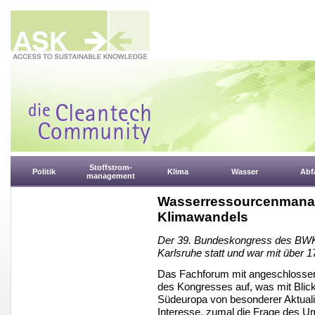
Stoffstrom-
Politik
Klima
Wasser
Abfa
management
Wasserressourcenmana
Klimawandels
Der 39. Bundeskongress des BWK 
Karlsruhe statt und war mit über 
Das Fachforum mit angeschlossen
des Kongresses auf, was mit Blick
Südeuropa von besonderer Aktualit
Interesse, zumal die Frage des U