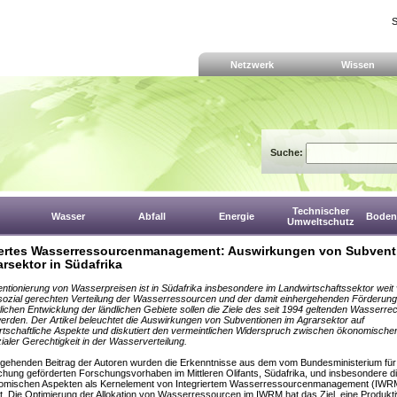
S
Netzwerk
Wissen
Suche:
Technischer
Wasser
Abfall
Energie
Boden,
Umweltschutz
iertes Wasserressourcenmanagement: Auswirkungen von Subvent
arsektor in Südafrika
ntionierung von Wasserpreisen ist in Südafrika insbesondere im Landwirtschaftssektor weit v
 sozial gerechten Verteilung der Wasserressourcen und der damit einhergehenden Förderung
tlichen Entwicklung der ländlichen Gebiete sollen die Ziele des seit 1994 geltenden Wasserre
werden. Der Artikel beleuchtet die Auswirkungen von Subventionen im Agrarsektor auf
tschaftliche Aspekte und diskutiert den vermeintlichen Widerspruch zwischen ökonomischer 
ialer Gerechtigkeit in der Wasserverteilung.
gehenden Beitrag der Autoren wurden die Erkenntnisse aus dem vom Bundesministerium für
hung geförderten Forschungsvorhaben im Mittleren Olifants, Südafrika, und insbesondere di
omischen Aspekten als Kernelement von Integriertem Wasserressourcenmanagement (IWR
lt. Die Optimierung der Allokation von Wasserressourcen im IWRM hat das Ziel, eine Produktiv