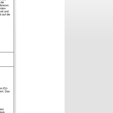
 die
izieren
erden
eit und
d auf die
gen EU-
ert. Das
ten
tels