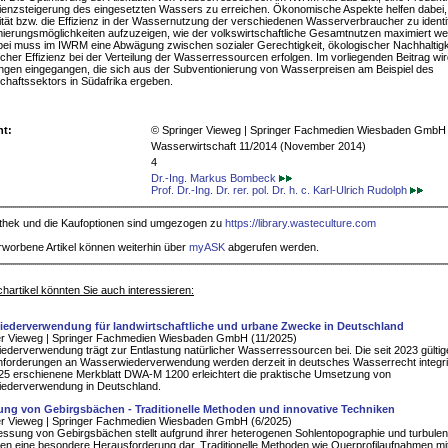
zienzsteigerung des eingesetzten Wassers zu erreichen. Ökonomische Aspekte helfen dabei,
ität bzw. die Effizienz in der Wassernutzung der verschiedenen Wasserverbraucher zu identif
ierungsmöglichkeiten aufzuzeigen, wie der volkswirtschaftliche Gesamtnutzen maximiert w
ei muss im IWRM eine Abwägung zwischen sozialer Gerechtigkeit, ökologischer Nachhaltigk
her Effizienz bei der Verteilung der Wasserressourcen erfolgen. Im vorliegenden Beitrag wir
gen eingegangen, die sich aus der Subventionierung von Wasserpreisen am Beispiel des
chaftssektors in Südafrika ergeben.
ht:
© Springer Vieweg | Springer Fachmedien Wiesbaden GmbH
Wasserwirtschaft 11/2014 (November 2014)
4
Dr.-Ing. Markus Bombeck
Prof. Dr.-Ing. Dr. rer. pol. Dr. h. c. Karl-Ulrich Rudolph
iothek und die Kaufoptionen sind umgezogen zu
https://library.wasteculture.com
rworbene Artikel können weiterhin über
myASK
abgerufen werden.
hartikel könnten Sie auch interessieren:
ederverwendung für landwirtschaftliche und urbane Zwecke in Deutschland
er Vieweg | Springer Fachmedien Wiesbaden GmbH (11/2025)
derverwendung trägt zur Entlastung natürlicher Wasserressourcen bei. Die seit 2023 gülti
nforderungen an Wasserwiederverwendung werden derzeit in deutsches Wasserrecht integri
025 erschienene Merkblatt DWA-M 1200 erleichtert die praktische Umsetzung von
ederverwendung in Deutschland.
ng von Gebirgsbächen - Traditionelle Methoden und innovative Techniken
er Vieweg | Springer Fachmedien Wiesbaden GmbH (6/2025)
ssung von Gebirgsbächen stellt aufgrund ihrer heterogenen Sohlentopographie und turbulen
n eine besondere Herausforderung dar. Traditionelle Methoden wie Querprofilaufnahmen mit