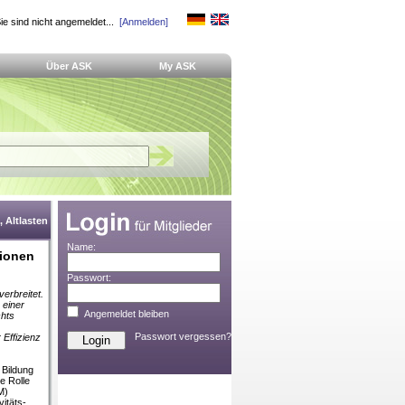
ie sind nicht angemeldet...
[Anmelden]
Über ASK
My ASK
 Altlasten
Name:
ionen
Passwort:
erbreitet.
 einer
Angemeldet bleiben
chts
Passwort vergessen?
Effizienz
 Bildung
e Rolle
M)
itäts-