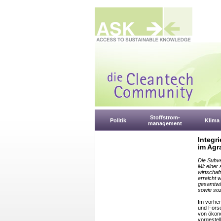
Stoffstrom-
Politik
Klima
management
Integr
im Agr
Die Subve
Mit einer
wirtschaf
erreicht 
gesamtwir
sowie soz
Im vorher
und Forsc
von ökon
vorgestel