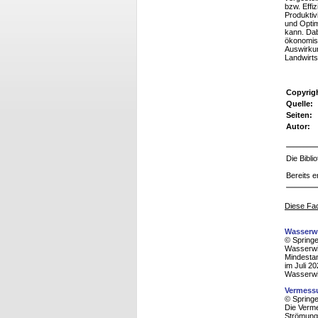
bzw. Effi
Produktiv
und Optim
kann. Dab
ökonomisc
Auswirkun
Landwirts
Copyrig
Quelle:
Seiten:
Autor:
Die Bibl
Bereits e
Diese Fac
Wasserwi
© Spring
Wasserwie
Mindesta
im Juli 2
Wasserwi
Vermessu
© Spring
Die Verme
Strömunge