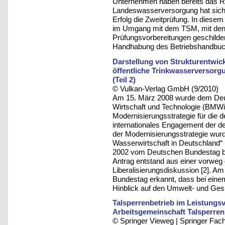
Unternehmen haben bereits das Re
Landeswasserversorgung hat sich 
Erfolg die Zweitprüfung. In diese
im Umgang mit dem TSM, mit den
Prüfungsvorbereitungen geschildert
Handhabung des Betriebshandbuc
Darstellung von Strukturentwic
öffentliche Trinkwasserversorg
(Teil 2)
© Vulkan-Verlag GmbH (9/2010)
Am 15. März 2008 wurde dem Deu
Wirtschaft und Technologie (BMWi)
Modernisierungsstrategie für die 
internationales Engagement der deu
der Modernisierungsstrategie wur
Wasserwirtschaft in Deutschland
2002 vom Deutschen Bundestag bes
Antrag entstand aus einer vorweg
Liberalisierungsdiskussion [2]. A
Bundestag erkannt, dass bei einem
Hinblick auf den Umwelt- und Ges
Talsperrenbetrieb im Leistungs
Arbeitsgemeinschaft Talsperren
© Springer Vieweg | Springer F