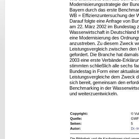
Modernisierungsstrategie der Bun
Bayern durch das erste Benchmark
WB = Effizienzuntersuchung der W
Darauf folgte eine Anfrage von Bu
am 22. März 2002 im Bundestag z
Wasserwirtschaft in Deutschland f
eine Modernisierung des Ordnun
anzustreben. Zu diesem Zweck wu
Leistungsvergleich zwischen den
gefordert. Die Branche hat damals
2003 eine erste Verbände-Erklär
stimmten schließlich alle sechs f
Bundestag in Form einer aktualisi
Leistungsvergleiche dem Zweck der
sich bereit, gemeinsam den erford
Benchmarking in der Wasserwirtsch
und weiterzuentwickeln.
Copyright:
© Vu
Quelle:
GWF 
Seiten:
5
Autor:
Dr.-I
Die Bibliothek und die Kaufoptionen sind um