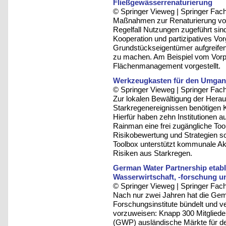
Fließgewässerrenaturierung
© Springer Vieweg | Springer F
Maßnahmen zur Renaturierung von
Regelfall Nutzungen zugeführt s
Kooperation und partizipatives Vo
Grundstückseigentümer aufgreifen
zu machen. Am Beispiel vom Vorp
Flächenmanagement vorgestellt.
Werkzeugkasten für den Umgan
© Springer Vieweg | Springer F
Zur lokalen Bewältigung der Her
Starkregenereignissen benötigen
Hierfür haben zehn Institutionen
Rainman eine frei zugängliche Tool
Risikobewertung und Strategien 
Toolbox unterstützt kommunale A
Risiken aus Starkregen.
German Water Partnership etabl
Wasserwirtschaft, -forschung un
© Springer Vieweg | Springer F
Nach nur zwei Jahren hat die Geme
Forschungsinstitute bündelt und ve
vorzuweisen: Knapp 300 Mitgliede
(GWP) ausländische Märkte für de