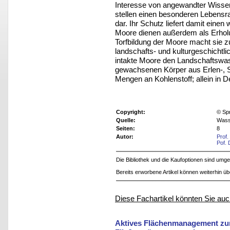
Interesse von angewandter Wissen
stellen einen besonderen Lebensr
dar. Ihr Schutz liefert damit einen 
Moore dienen außerdem als Erholu
Torfbildung der Moore macht sie z
landschafts- und kulturgeschichtli
intakte Moore den Landschaftswas
gewachsenen Körper aus Erlen-, S
Mengen an Kohlenstoff; allein in D
Copyright:
© Sp
Quelle:
Wasse
Seiten:
8
Autor:
Prof.
Pof. 
Die Bibliothek und die Kaufoptionen sind um
Bereits erworbene Artikel können weiterhin ü
Diese Fachartikel könnten Sie auc
Aktives Flächenmanagement zur