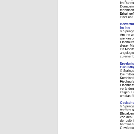
Im Rahmen
Donauein
technisch
Erhalt ge
einer nat
Bewertun
im Inn
© Spring
Am Inn we
wie kiesg
Fischaufs
dieser Ma
ein Monit
angelegte
zu einer 
Ergebnis
zukünfti
© Spring
Die mittl
Kombinat
Fischaufs
Fischbest
verändert
zeigen. E
um das ök
Optische
© Spring
Verfärbt 
Blaualgen
von den B
der Leibn
harmlose
Gewässer