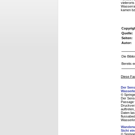
vielerort
Wasserrah
kamen bz
Copyrig
Quelle:
Seiten:
Autor:
Die Bibl
Bereits e
Diese Fac
Der Sens
Wasserkr
© Spring
Der Senso
Passage v
Druckverä
auftreten
Daten las
flussabwä
Wasserkra
Wanderwe
Sicht ei
© Spring