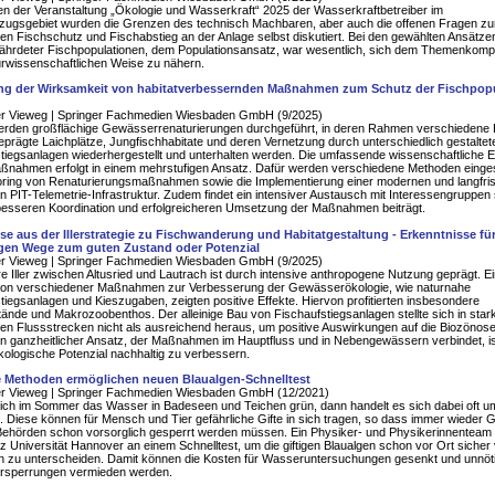
 der Veranstaltung „Ökologie und Wasserkraft“ 2025 der Wasserkraftbetreiber im
zugsgebiet wurden die Grenzen des technisch Machbaren, aber auch die offenen Fragen z
en Fischschutz und Fischabstieg an der Anlage selbst diskutiert. Bei den gewählten Ansätz
fährdeter Fischpopulationen, dem Populationsansatz, war wesentlich, sich dem Themenkompl
urwissenschaftlichen Weise zu nähern.
g der Wirksamkeit von habitatverbessernden Maßnahmen zum Schutz der Fischpop
er Vieweg | Springer Fachmedien Wiesbaden GmbH (9/2025)
rden großflächige Gewässerrenaturierungen durchgeführt, in deren Rahmen verschiedene H
eprägte Laichplätze, Jungfischhabitate und deren Vernetzung durch unterschiedlich gestaltet
tiegsanlagen wiederhergestellt und unterhalten werden. Die umfassende wissenschaftliche E
ßnahmen erfolgt in einem mehrstufigen Ansatz. Dafür werden verschiedene Methoden eingese
oring von Renaturierungsmaßnahmen sowie die Implementierung einer modernen und langfris
n PIT-Telemetrie-Infrastruktur. Zudem findet ein intensiver Austausch mit Interessengruppen s
besseren Koordination und erfolgreicheren Umsetzung der Maßnahmen beiträgt.
se aus der Illerstrategie zu Fischwanderung und Habitatgestaltung - Erkenntnisse für
gen Wege zum guten Zustand oder Potenzial
er Vieweg | Springer Fachmedien Wiesbaden GmbH (9/2025)
ere Iller zwischen Altusried und Lautrach ist durch intensive anthropogene Nutzung geprägt. E
ion verschiedener Maßnahmen zur Verbesserung der Gewässerökologie, wie naturnahe
tiegsanlagen und Kieszugaben, zeigten positive Effekte. Hiervon profitierten insbesondere
ände und Makrozoobenthos. Der alleinige Bau von Fischaufstiegsanlagen stellte sich in star
en Flussstrecken nicht als ausreichend heraus, um positive Auswirkungen auf die Biozönos
in ganzheitlicher Ansatz, der Maßnahmen im Hauptfluss und in Nebengewässern verbindet, ist
ologische Potenzial nachhaltig zu verbessern.
 Methoden ermöglichen neuen Blaualgen-Schnelltest
er Vieweg | Springer Fachmedien Wiesbaden GmbH (12/2021)
sich im Sommer das Wasser in Badeseen und Teichen grün, dann handelt es sich dabei oft u
. Diese können für Mensch und Tier gefährliche Gifte in sich tragen, so dass immer wieder
ehörden schon vorsorglich gesperrt werden müssen. Ein Physiker- und Physikerinnenteam a
iz Universität Hannover an einem Schnelltest, um die giftigen Blaualgen schon vor Ort sicher
n zu unterscheiden. Damit können die Kosten für Wasseruntersuchungen gesenkt und unnöt
sperrungen vermieden werden.