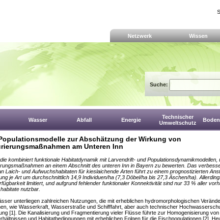
S
Netzwerk
Wissen
Suche:
Technischer
Wasser
Abfall
Energie
Boden,
Umweltschutz
Populationsmodelle zur Abschätzung der Wirkung von
urierungsmaßnahmen am Unteren Inn
die kombiniert funktionale Habitatdynamik mit Larvendrift- und Populationsdynamikmodellen,
erungsmaßnahmen an einem Abschnitt des unteren Inn in Bayern zu bewerten. Das verbesse
n Laich- und Aufwuchshabitaten für kieslaichende Arten führt zu einem prognostizierten Anst
ung je Art um durchschnittlich 14,9 Individuen/ha (7,3 Döbel/ha bis 27,3 Äschen/ha). Allerdings
rfügbarkeit limitiert, und aufgrund fehlender funktionaler Konnektivität sind nur 33 % aller vo
abitate nutzbar.
sser unterliegen zahlreichen Nutzungen, die mit erheblichen hydromorphologischen Veränd
en, wie Wasserkraft, Wasserstraße und Schifffahrt, aber auch technischer Hochwassersch
ng [1]. Die Kanalisierung und Fragmentierung vieler Flüsse führte zur Homogenisierung von
rhältnissen und Habitatbedingungen mit erheblichen Folgen für die Fischpopulationen [2]. He