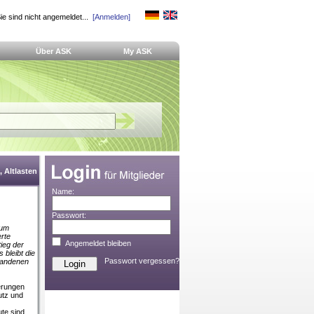
ie sind nicht angemeldet...
[Anmelden]
Über ASK
My ASK
 Altlasten
Name:
Passwort:
 um
rte
Angemeldet bleiben
ieg der
 bleibt die
Passwort vergessen?
rhandenen
erungen
utz und
ute sind