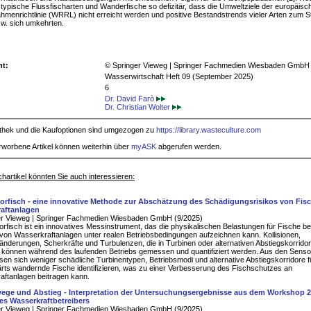
s typische Flussfischarten und Wanderfische so defizitär, dass die Umweltziele der europäisc
menrichtlinie (WRRL) nicht erreicht werden und positive Bestandstrends vieler Arten zum St
w. sich umkehrten.
ht:
© Springer Vieweg | Springer Fachmedien Wiesbaden GmbH
Wasserwirtschaft Heft 09 (September 2025)
6
Dr. David Farò
Dr. Christian Wolter
iothek und die Kaufoptionen sind umgezogen zu
https://library.wasteculture.com
rworbene Artikel können weiterhin über
myASK
abgerufen werden.
hartikel könnten Sie auch interessieren:
orfisch - eine innovative Methode zur Abschätzung des Schädigungsrisikos von Fis
aftanlagen
er Vieweg | Springer Fachmedien Wiesbaden GmbH (9/2025)
rfisch ist ein innovatives Messinstrument, das die physikalischen Belastungen für Fische be
on Wasserkraftanlagen unter realen Betriebsbedingungen aufzeichnen kann. Kollisionen,
nderungen, Scherkräfte und Turbulenzen, die in Turbinen oder alternativen Abstiegskorrido
, können während des laufenden Betriebs gemessen und quantifiziert werden. Aus den Senso
sen sich weniger schädliche Turbinentypen, Betriebsmodi und alternative Abstiegskorridore f
rts wandernde Fische identifizieren, was zu einer Verbesserung des Fischschutzes an
ftanlagen beitragen kann.
ge und Abstieg - Interpretation der Untersuchungsergebnisse aus dem Workshop 2
nes Wasserkraftbetreibers
er Vieweg | Springer Fachmedien Wiesbaden GmbH (9/2025)