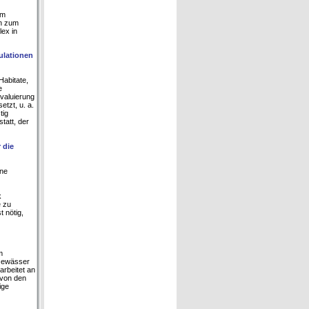
um
en zum
ex in
ulationen
abitate,
e
valuierung
tzt, u. a.
tig
tatt, der
 die
ine
k
e zu
 nötig,
m
 Gewässer
rbeitet an
 von den
ige