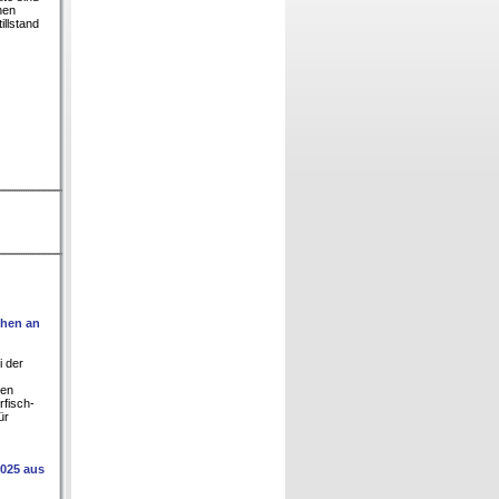
hen
illstand
chen an
i der
ren
rfisch-
ür
025 aus