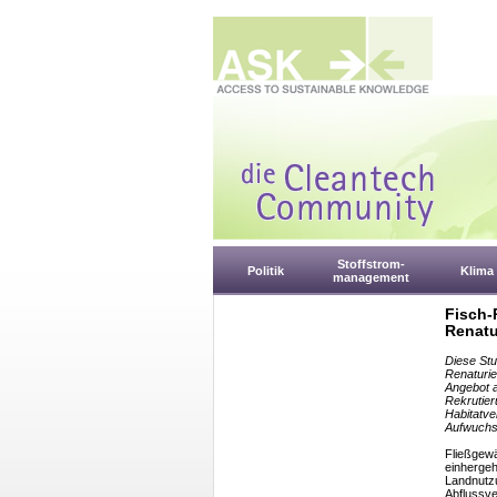
Stoffstrom-
Politik
Klima
management
Fisch-
Renat
Diese Stu
Renaturi
Angebot a
Rekrutier
Habitatve
Aufwuchsh
Fließgewä
einhergeh
Landnutzu
Abflussve