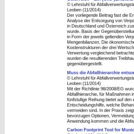
© Lehrstuhl für Abfallverwertungst
Leoben (11/2014)
Der vorliegende Beitrag fast die E
Analyse der Entsorgung von Verpa
in Deutschland und Österreich zu
wurde. Basis der Gegenüberstellun
in Form der jeweils geltenden Ver
Mengenbilanzen. Die ökonomische 
Kostenstrukturen der drei Wertsc
Verwertung vergleichend betrachte
wurden die resultierenden Treibh
gegenübergestellt.
Muss die Abfallhierarchie ents
© Lehrstuhl für Abfallverwertungst
Leoben (11/2014)
Mit der Richtlinie 98/2008/EG wurd
Abfallhierarchie, für Maßnahmen in
fünfstufige Reihung bietet auf den
Entscheidungshilfe, welche Behand
vermeiden sind. In der Praxis zeigt
bevorzugen Optionen, Vermeidung
Anwendung kommen und die Abfall
Carbon Footprint Tool for Muni