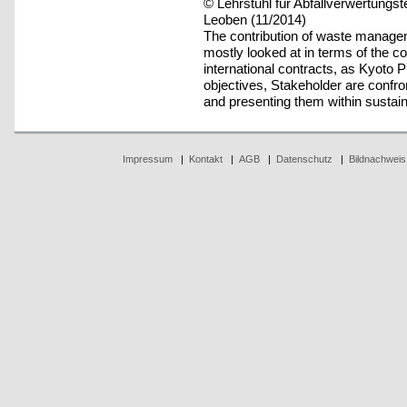
© Lehrstuhl für Abfallverwertungst
Leoben (11/2014)
The contribution of waste managem
mostly looked at in terms of the co
international contracts, as Kyoto 
objectives, Stakeholder are confron
and presenting them within sustaina
Impressum
|
Kontakt
|
AGB
|
Datenschutz
|
Bildnachweis