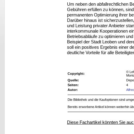
Um neben den abfallrechtlichen B
Gebühren erfüllen zu können, sin
permanenten Optimierung ihrer bet
Darüber hinaus ist sicherzustellen
und Leistung privater Anbieter st
interkommunale Kooperationen ein
Betriebsabläufe zu optimieren und
Beispiel der Stadt Leoben und de
soll ein positives Ergebnis einer
deutliche Vorteile für alle Beteiligt
© Leh
Copyright:
Mont
Quelle:
Depo
Seiten:
4
Autor:
Alfr
Die Bibliothek und die Kaufoptionen sind um
Bereits erworbene Artikel können weiterhin ü
Diese Fachartikel könnten Sie auc