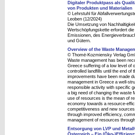
Digitaler Produktpass als Qualit
von Produkten und Materialien
© Lehrstuhl für Abfallverwertungst
Leoben (12/2024)
Die Umsetzung von Nachhaltigkeit
Wertschöpfungskette erfordert di
Emissionen, des Energieverbrauch
und Gütern.
Overview of the Waste Manageme
© Thomé-Kozmiensky Verlag Gmb
Waste management has been recog
Greece suffering of a low level of
controlled landfills until the end o
improvements have been made duri
management in Greece a well-stru
responsible activity with specific 
a big need of changing the waste
use of resources is the mean of rea
economy towards a resource-efficie
competitiveness and new sources o
through improved efficiency, comme
management of resources throughout
Entsorgung von LVP und Metall
Österreich – Ein (Öko-)Effizienz