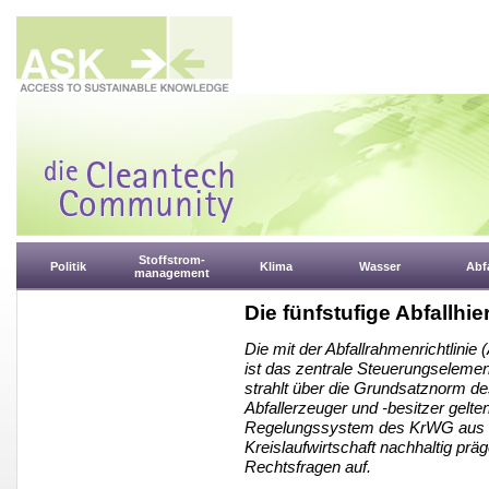
Stoffstrom-
Politik
Klima
Wasser
Abfa
management
Die fünfstufige Abfallh
Die mit der Abfallrahmenrichtlinie 
ist das zentrale Steuerungselemen
strahlt über die Grundsatznorm d
Abfallerzeuger und -besitzer gelt
Regelungssystem des KrWG aus un
Kreislaufwirtschaft nachhaltig präge
Rechtsfragen auf.