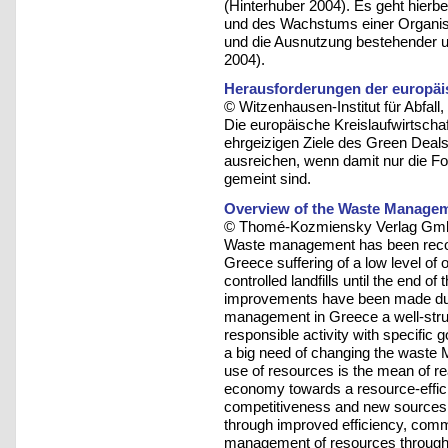
(Hinterhuber 2004). Es geht hierb
und des Wachstums einer Organisa
und die Ausnutzung bestehender u
2004).
Herausforderungen der europäis
© Witzenhausen-Institut für Abfa
Die europäische Kreislaufwirtsch
ehrgeizigen Ziele des Green Deals
ausreichen, wenn damit nur die F
gemeint sind.
Overview of the Waste Manageme
© Thomé-Kozmiensky Verlag Gmb
Waste management has been recog
Greece suffering of a low level of
controlled landfills until the end o
improvements have been made duri
management in Greece a well-stru
responsible activity with specific 
a big need of changing the waste
use of resources is the mean of rea
economy towards a resource-efficie
competitiveness and new sources o
through improved efficiency, comme
management of resources throughout