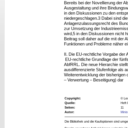
Bereits bei der Novellierung der A
Ausgestaltung und ihre Bindungswi
in den Diskussionen zu den ent
niedergeschlagen.3 Dabei sind die
Anlagenzulassungsrecht des Bun
zur Umsetzung der Industrieemissio
wird,5 in den Diskussionen nicht 
Beitrag soll daher auf die mit der
Funktionen und Probleme näher e
II. Die EU-rechtliche Vorgabe der A
EU-rechtliche Grundlage der fünfst
AbfRRL. Die neue Hierarchie stellt 
ausdifferenzierte Stufenfolge als
Weiterentwicklung der bisherigen 
– Verwertung – Beseitigung) dar
Copyright:
© Le
Quelle:
Heft 
Seiten:
11
Autor:
Minis
Die Bibliothek und die Kaufoptionen sind um