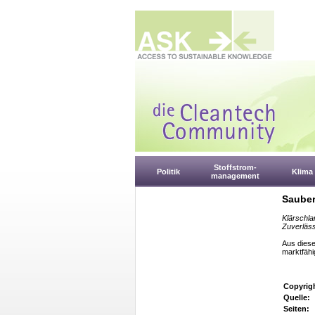
Stoffstrom-
Politik
Klima
management
Sauber
Klärschla
Zuverläss
Aus diese
marktfähi
Copyrig
Quelle:
Seiten: