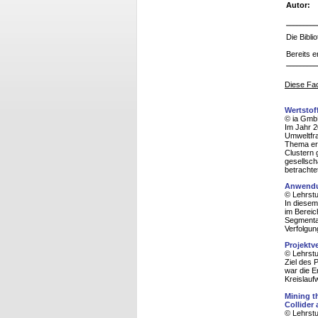
Autor:
Die Bibl
Bereits e
Diese Fac
Wertstof
© ia Gmb
Im Jahr 2
Umweltfra
Thema ern
Clustern 
gesellsch
betrachte
Anwendu
© Lehrstu
In diesem
im Bereic
Segmentat
Verfolgun
Projektv
© Lehrstu
Ziel des 
war die E
Kreislauf
Mining t
Collider
© Lehrstu