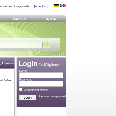
ie sind nicht angemeldet...
[Anmelden]
Über ASK
My ASK
 Altlasten
Name:
Passwort:
 mit hoher
Angemeldet bleiben
Passwort vergessen?