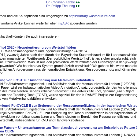
Dr. Christian Kabbe
Dr. Philipp Theuring
iothek und die Kaufoptionen sind umgezogen zu
https://library.wasteculture.com
rworbene Artikel können weiterhin über
myASK
abgerufen werden.
hartikel könnten Sie auch interessieren:
fhof 2020 - Neuorientierung von Wertstoffhöfen
H - Wissensmanagement und Ingenieurleistungen (4/2015)
014, zwanzig Jahre nach dem durch das Bayerische Staatsministerium für Landesentwicklu
gen organisierten Wettbewerb „Der vorbildliche Wertstoffhof“, ist es sicher angebracht, sic
eut zuzuwenden. Was ist aus den prämierten Wertstoffhöfen der Preisträger in den jeweilig
geworden? Wie hat sich das System grundsätzlich entwickelt? Wo geht es hin, wenn man die
aftlichen Anforderungen aus demografischer Entwicklung, Ressourcenschutz und Klimarele
t?
ng von FOST zur Annotierung von Metallverbundabfällen
hl für Abfallverwertungstechnik und Abfallwirtschaft der Montanuniversität Leoben (12/2024)
 Paper wird ein halbautomatischer Video-Annotation-Ansatz vorgestellt, der den Annotierun
h des maschinellen Sehens erheblich reduziert. Das entwickelte Tool, genannt „Fast Object
ion and Tracking Tool“ (FOST), wurde speziell für das KIRAMET-Projekt zur Segmentierun
g von Metallverbundabfällen entwickelt.
erbund ForCYCLE II zur Steigerung der Ressourceneffizienz in der bayerischen Wirts
hl für Abfallverwertungstechnik und Abfallwirtschaft der Montanuniversität Leoben (12/2024)
Projektverbundes ForCYCLE II zur Steigerung der Ressourceneffizienz in der bayerischen Wi
ntwicklung von Lösungsansätzen und Technologien im Bereich der Ressourceneffizienz und
wirtschaft, insbesondere für KMU und Handwerksbetriebe.
he Future – Untersuchungen zur Tunnelausbruchverwertung am Beispiel des Future C
 am CERN
hl für Abfallverwertungstechnik und Abfallwirtschaft der Montanuniversität Leoben (11/2022)