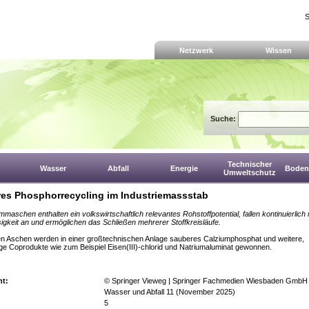
S
Netzwerk
Wissen
Suche:
Technischer
Wasser
Abfall
Energie
Boden,
Umweltschutz
es Phosphorrecycling im Industriemassstab
mmaschen enthalten ein volkswirtschaftlich relevantes Rohstoffpotential, fallen kontinuierlich
igkeit an und ermöglichen das Schließen mehrerer Stoffkreisläufe.
n Aschen werden in einer großtechnischen Anlage sauberes Calziumphosphat und weitere,
ge Coprodukte wie zum Beispiel Eisen(III)-chlorid und Natriumaluminat gewonnen.
ht:
© Springer Vieweg | Springer Fachmedien Wiesbaden GmbH
Wasser und Abfall 11 (November 2025)
5