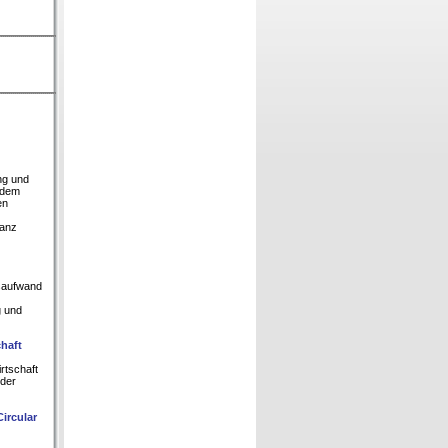
ng und
h dem
en
vanz
gsaufwand
g und
chaft
rtschaft
 der
ircular