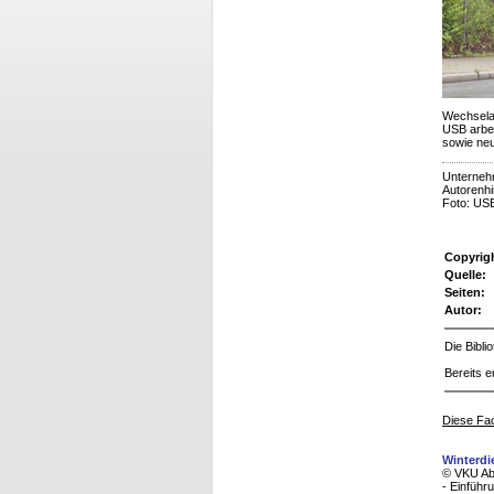
Wechsela
USB arbei
sowie ne
Unterneh
Autorenhi
Foto: US
Copyrig
Quelle:
Seiten:
Autor:
Die Bibl
Bereits e
Diese Fac
Winterdi
© VKU Abf
- Einführ