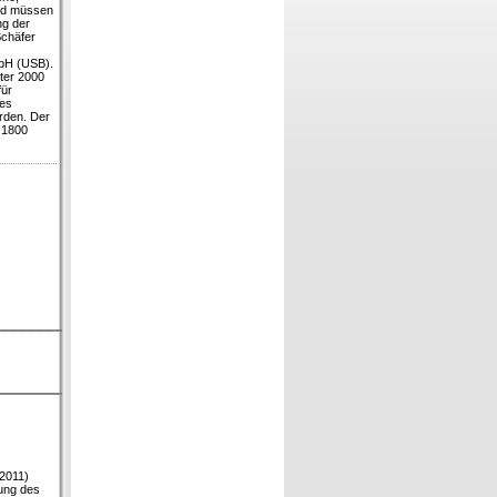
nd müssen
ng der
Schäfer
bH (USB).
ter 2000
für
es
rden. Der
 1800
/2011)
rung des