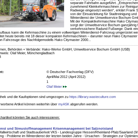
separate Fahrbahn ausgeführt. „Entspreche
zunehmend Kleinkehrmaschinen zur Reinigu
Radwege eingesetzt werden“, erklärt Frank 
von der Einsatzleitung für Stadtreinigung und
Winterdienst der Umweltservice Bochum Gm
Mit der Kompaktkehrmaschine Hako Citymas
sorgt der Umweltservice Bochum ganzjährig 
verkehrssichere Radund Fußwege: Dank ein
ufbaus kann die Kehrmaschine zu einem vollwertigen Winterdienst-Fahrzeug umgerüstet we
tet heute bereits mit 18 dieser kompakten Kehrmaschinen – darunter neun Hako Citymaster
un Fahrzeuge des Nachfolgemodells Hako Citymaster 2000...
men, Behörden + Verbände: Hako-Werke GmbH, Umweltservice Bochum GmbH (USB)
nweis: Olaf Meier, Mönchengladbach
B
ht:
© Deutscher Fachverlag (DFV)
April/Mai 2012 (April 2012)
1
Olaf Meier
iothek und die Kaufoptionen sind umgezogen zu
https://library.wasteculture.com
rworbene Artikel können weiterhin über
myASK
abgerufen werden.
hartikel könnten Sie auch interessieren:
enst und Streustoffmanagement Krisenmanagement bei Salznotstand
allwirtschaft und Stadtsauberkeit VKS - Landesgruppe Hessen/Rheinland-Pfalz/Saarland (9
ung - Probleme im Winterdienst der letzten beiden Jahre - Ursachen - Strategien zur Optimie