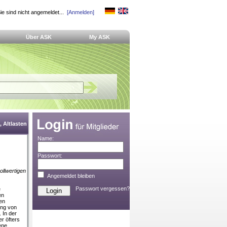
ie sind nicht angemeldet...
[Anmelden]
Über ASK
My ASK
 Altlasten
Name:
Passwort:
llwertigen
Angemeldet bleiben
Passwort vergessen?
e
en
en
ung von
 In der
r öfters
ene,