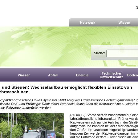
S
Netzwerk
Wissen
Suche:
Technischer
Wasser
Abfall
Energie
Boden,
Umweltschutz
 und Streuen: Wechselaufbau ermöglicht flexiblen Einsatz von
ehrmaschinen
Kompaktkehrmaschine Hako Citymaster 2000 sorgt der Umweltservice Bochum ganzjährig für
sichere Rad- und Fußwege: Dank eines Wechselaufbaus kann die Kehrmaschine zu einem vo
nst- Fahrzeug umgerüstet werden.
(30.04.12) Städte setzen zunehmend auf ein
fahrradfreundliche Infrastruktur. Früher wurd
Radwege einfach auf die Fahrbahn der Straß
aufgemalt und konnten bei der Straßenreinig
den Großkehrmaschinen mitgereinigt werden.
heutigen Zeit werden Radwege dagegen imme
auf die Fußwege verlegt – oder gleich als eig