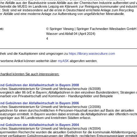
che Abfälle aus der Bauindustrie sowie Abfälle aus der Chemischen Industrie aufbereitet und 
 betreibt die MUEG im Landkreis Leipzig ein Klärwerk zur Reinigung kommunaler und industrie
 Stolz sind wir insbesondere auf die erste in Deutschland errichtete Anlage zum Recycling
ger Abfälle und eine moderne Anlage zur Aufbereitung von ungefährlicher Mineralwolle.
ht:
© Springer Vieweg | Springer Fachmedien Wiesbaden GmbH
Wasser und Abfall 04 (April 2024)
4
iothek und die Kaufoptionen sind umgezogen zu
https://library.wasteculture.com
rworbene Artikel können weiterhin über
myASK
abgerufen werden.
hartikel könnten Sie auch interessieren:
nd Gebühren der Abfallwirtschaft in Bayern 2008
ches Staatsministerium für Umwelt und Verbraucherschutz (6/2008)
ergleich aller 86 örE in Bayern; Abfallgebühren in den einzelnen Bundesländern; Strategien 
rbeit von Privatwirtschaft und Kommunen - Handlungsfelder und Beispiele
nd Gebühren der Abfallwirtschaft in Bayern 2006
ches Staatsministerium für Umwelt und Verbraucherschutz (2/2006)
lgebühren für einen durchschnittlichen 4-Personen-Haushalt wurden auf Basis der aktuellen
atzungen ermittelt. In Bayern wurden dabei erstmals die Abfallgebühren aller öffentlich-recht
gsträger aus 86 Landkreisen und kreisfreien Städten erfasst.
nd Gebühren der Abfallwirtschaft in Bayern 2004
ches Staatsministerium für Umwelt und Verbraucherschutz (4/2004)
bayernweiten Recherche wurden die aktuellen Gebühren für die kommunale Abfallentsorgung 
ternet verfügbaren Gebührensatzungen der öffentlich- rechtlichen Entsorgungsträger ermittelt