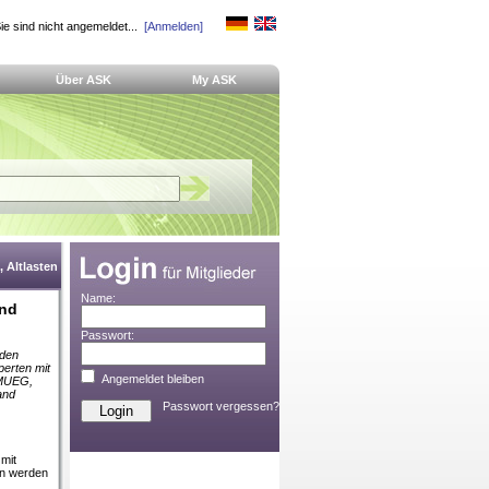
ie sind nicht angemeldet...
[Anmelden]
Über ASK
My ASK
 Altlasten
Name:
und
Passwort:
 den
erten mit
Angemeldet bleiben
 MUEG,
and
Passwort vergessen?
mit
rn werden