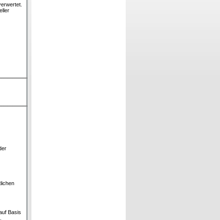
verwertet.
ller
der
lichen
auf Basis
.