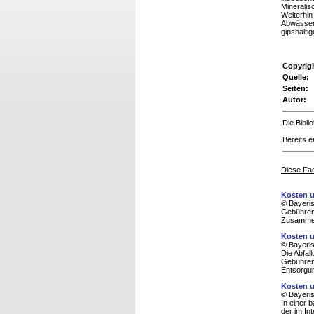
Mineralis
Weiterhin
Abwässer.
gipshalti
Copyrig
Quelle:
Seiten:
Autor:
Die Bibl
Bereits e
Diese Fac
Kosten u
© Bayeris
Gebührenv
Zusammena
Kosten u
© Bayeris
Die Abfal
Gebührens
Entsorgun
Kosten u
© Bayeris
In einer 
der im In