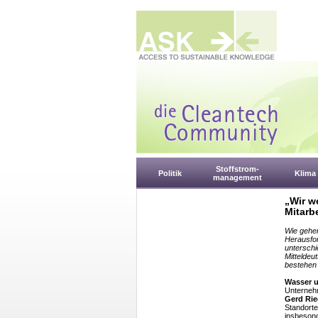
Stoffstrom-
Politik
Klima
management
„Wir w
Mitarb
Wie gehen
Herausfo
unterschi
Mitteldeu
bestehen 
Wasser u
Unterneh
Gerd Rie
Standorte
insbesond