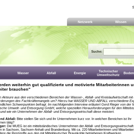
S
Netzwerk
Wissen
Suche:
Technischer
Wasser
Abfall
Energie
Boden,
Umweltschutz
erden weiterhin gut qualifizierte und motivierte Mitarbeiterinnen 
eiter brauchen“
 Akteure aus den verschiedenen Bereichen der Wasser-, Abfall- und Kreislaufwirtschaft mit
rderungen des Fachkräftemangels um? Hierzu hat WASSER UND ABFALL verschiedene Exp
edlichen Schwerpunkten befragt. Im nachfolgenden Interview erläutert Gerd Rieger von der
tsche Umwelt- und Entsorgung GmbH, welche speziellen Herausforderungen für den Mittelst
und wie ein Unternehmen der Abfall- und Entsorgungswirtschaft diese meistert.
nd Abfall:
Bitte stellen Sie sich und ihr Unternehmen kurz vor. In welchen Bereichen ist Ihr
men tätig?
ger:
Die MUEG ist ein mittelständisches Unternehmen der Abfall- und Entsorgungswirtschaft 
n in Sachsen, Sachsen-Anhalt und Brandenburg. Mit ca. 220 Mitarbeiterinnen und Mitarbeite
ere die Reststoffe aus den mit Mitteldeutscher Braunkohle betriebenen Kraftwerken,