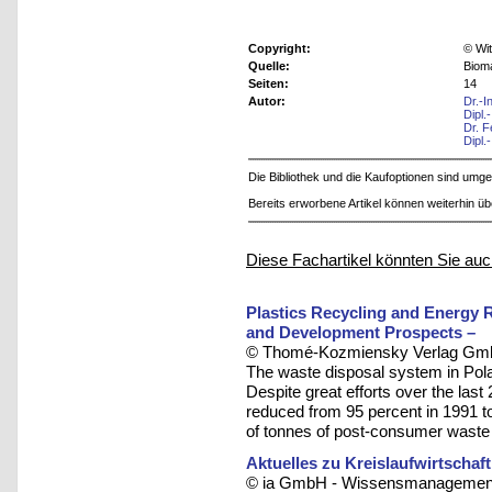
Copyright:
© Wit
Quelle:
Biom
Seiten:
14
Autor:
Dr.-I
Dipl.
Dr. F
Dipl
Die Bibliothek und die Kaufoptionen sind um
Bereits erworbene Artikel können weiterhin ü
Diese Fachartikel könnten Sie auc
Plastics Recycling and Energy R
and Development Prospects –
© Thomé-Kozmiensky Verlag Gmb
The waste disposal system in Pola
Despite great efforts over the last
reduced from 95 percent in 1991 to 
of tonnes of post-consumer waste c
Aktuelles zu Kreislaufwirtschaf
© ia GmbH - Wissensmanagement u