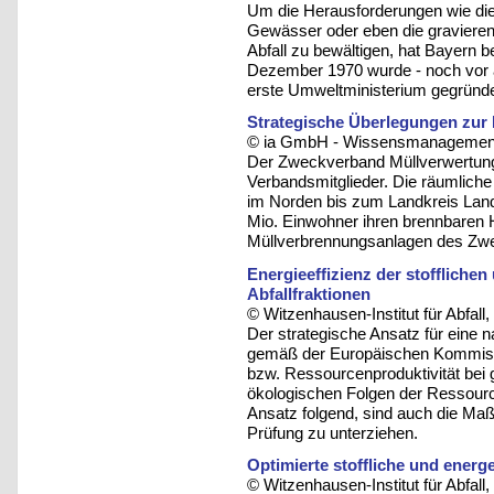
Um die Herausforderungen wie die
Gewässer oder eben die graviere
Abfall zu bewältigen, hat Bayern be
Dezember 1970 wurde - noch vor a
erste Umweltministerium gegründe
Strategische Überlegungen zur
© ia GmbH - Wissensmanagement u
Der Zweckverband Müllverwertung
Verbandsmitglieder. Die räumlich
im Norden bis zum Landkreis Lan
Mio. Einwohner ihren brennbaren 
Müllverbrennungsanlagen des Zwe
Energieeffizienz der stofflich
Abfallfraktionen
© Witzenhausen-Institut für Abfa
Der strategische Ansatz für eine 
gemäß der Europäischen Kommissi
bzw. Ressourcenproduktivität bei g
ökologischen Folgen der Ressour
Ansatz folgend, sind auch die Maß
Prüfung zu unterziehen.
Optimierte stoffliche und energ
© Witzenhausen-Institut für Abfa