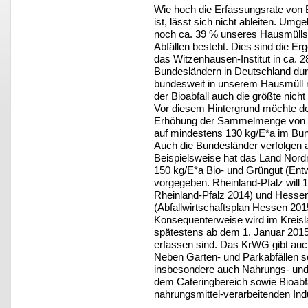
Wie hoch die Erfassungsrate von B
ist, lässt sich nicht ableiten. Umg
noch ca. 39 % unseres Hausmülls 
Abfällen besteht. Dies sind die E
das Witzenhausen-Institut in ca. 2
Bundesländern in Deutschland dur
bundesweit in unserem Hausmüll no
der Bioabfall auch die größte nicht
Vor diesem Hintergrund möchte de
Erhöhung der Sammelmenge von B
auf mindestens 130 kg/E*a im Bun
Auch die Bundesländer verfolgen am
Beispielsweise hat das Land Nordr
150 kg/E*a Bio- und Grüngut (Ent
vorgegeben. Rheinland-Pfalz will 1
Rheinland-Pfalz 2014) und Hessen
(Abfallwirtschaftsplan Hessen 201
Konsequenterweise wird im Kreisl
spätestens ab dem 1. Januar 2015 
erfassen sind. Das KrWG gibt auch 
Neben Garten- und Parkabfällen s
insbesondere auch Nahrungs- und 
dem Cateringbereich sowie Bioabf
nahrungsmittel-verarbeitenden Indu