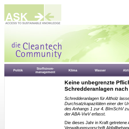
Stoffstrom-
Politik
Klima
Wasser
Abfa
management
Keine unbegrenzte Pflic
Schredderanlagen nach
Schredderanlagen für Altholz lass
Durchsatzkapazitäten einer der 
des Anhangs 1 zur 4. BImSchV z
der ABA-VwV erfasst.
Die dieses Jahr in Kraft getretene
Verwaltungsvorschrift Abfallbeha