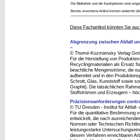
Die Bibliothek und die Kaufoptionen sind um
Bereits erworbene Artikel können weiterhin ü
Diese Fachartikel könnten Sie auc
Abgrenzung zwischen Abfall und
–
© Thomé-Kozmiensky Verlag Gmb
Für die Herstellung von Produkt
Recyclingmaterialien als Ersatz fü
beachtliche Mengenströme, die eur
aufbereitet und in den Produktion
Schrott, Glas, Kunststoff sowie s
Graphit). Die tatsächlichen Rahm
Stoffströmen und Erzeugern – höch
Präzisionsanforderungen contr
© TU Dresden - Institut für Abfall-
Für die quantitative Bestimmung vo
entwickelt, die nach ausreichender
Normen oder Technischen Richtlini
leistungsstarke Untersuchungseinri
diesem Verfahren erreichbaren Ar