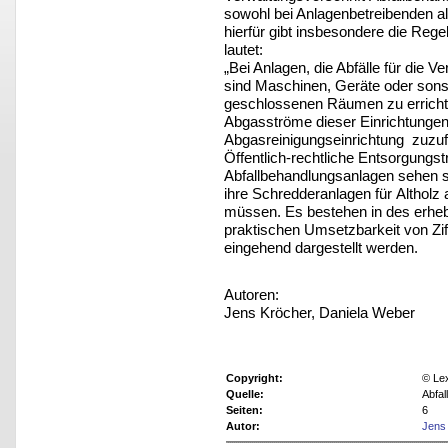
sowohl bei Anlagenbetreibenden a
hierfür gibt insbesondere die Rege
lautet:
„Bei Anlagen, die Abfälle für die
sind Maschinen, Geräte oder sonst
geschlossenen Räumen zu errichten
Abgasströme dieser Einrichtungen
Abgasreinigungseinrichtung zuzuf
Öffentlich-rechtliche Entsorgungs
Abfallbehandlungsanlagen sehen si
ihre Schredderanlagen für Altholz
müssen. Es bestehen in des erheb
praktischen Umsetzbarkeit von Zif
eingehend dargestellt werden.
Autoren:
Jens Kröcher, Daniela Weber
Copyright:
© Le
Quelle:
Abfa
Seiten:
6
Autor:
Jens