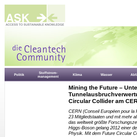
Stoffstrom-
Politik
Klima
Wasser
Abfa
management
Mining the Future – Un
Tunnelausbruchverwertu
Circular Collider am CE
CERN (Conseil Européen pour la Re
23 Mitgliedstaaten und mit mehr 
das weltweit größte Forschungsze
Higgs-Boson gelang 2012 einer der
Physik. Mit dem Future Circular Co