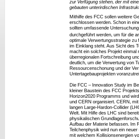
zur Verfügung stehen, der mit ein
gebauten unterirdischen Infrastrukt
Mithilfe des FCC sollen weitere G
erschlossen werden. Schon in ein
sollten umfassende Untersuchung
durchgeführt werden, um für die a
optimale Verwertungsstrategie zu f
im Einklang steht. Aus Sicht des 
macht ein solches Projekt einmal 
überregionalen Fortschreibung und 
deutlich, um die Verwertung von T
Ressourcenschonung und der Verb
Untertagebauprojekten voranzutre
Die FCC – Innovation Study im Be
kleiner Baustein des FCC Projekts 
Horizon2020 Programms und wird
und CERN organisiert. CERN, mit 
langen Large-Hardon-Collider (LHC
Welt. Mit Hilfe des LHC sind berei
physikalischen Grundlagenforschu
Aufbau der Materie befassen. Im 
Teilchenphysik wird nun ein neuer
mit welchem Kollisionsenergien v