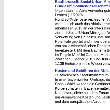
BauKarussell: Social Urban Min
Bundesimmobiliengesellschaft
© Lehrstuhl für Abfallverwertungst
Leoben (11/2020)
Rund 70 % der österreichischen Ab
widmet sich auch das Abfallverm
arbeitet seit 2015 an der Integrat
zielt mit Social Urban Mining auf
Verwertung von Bauteilen und Bau
Potentiale geortet und in der ope
von sozialwirtschaftlichen Partne
bereitgestellt. Mit dem Bauherrn
im Projekt MedUni Campus Maria
Zwischen Oktober 2019 und Juni 2
1.106 Einheiten) in die Wiederver
Kosten und Gebühren der Abfall
© Bayerisches Staatsministerium 
In einer bayernweiten Umfrage, d
Donau-Wald, wurden die Gebühren 
Körperschaften in Bayern ermittel
Kostenvergleiche aus dem Forum
um ausgewählte Kosten und Leist
und dem europäischen Ausland.