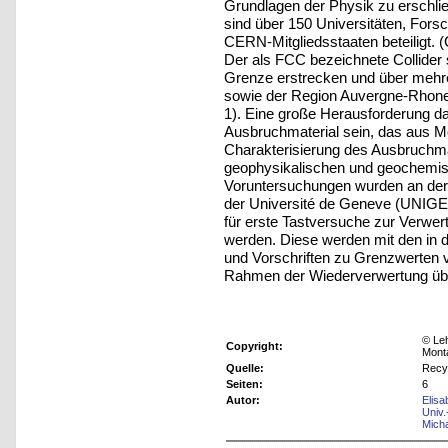
Grundlagen der Physik zu erschl
sind über 150 Universitäten, Forsc
CERN-Mitgliedsstaaten beteiligt. 
Der als FCC bezeichnete Collider 
Grenze erstrecken und über mehr
sowie der Region Auvergne-Rhone-
1). Eine große Herausforderung da
Ausbruchmaterial sein, das aus M
Charakterisierung des Ausbruchma
geophysikalischen und geochemi
Voruntersuchungen wurden an der 
der Université de Geneve (UNIGE)
für erste Tastversuche zur Verwe
werden. Diese werden mit den in 
und Vorschriften zu Grenzwerten 
Rahmen der Wiederverwertung übe
© Leh
Copyright:
Mont
Quelle:
Recy
Seiten:
6
Autor:
Elis
Univ.
Mich