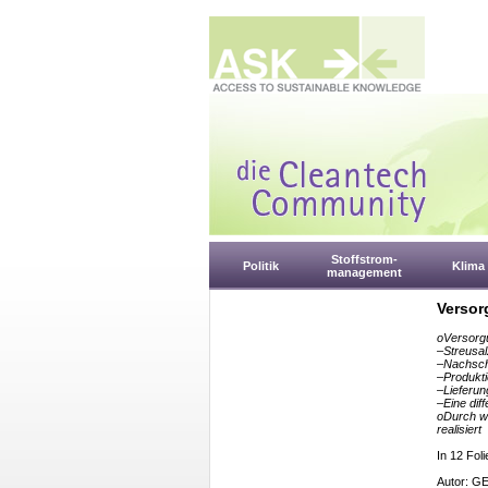
Stoffstrom-
Politik
Klima
management
Versor
oVersorgu
–Streusal
–Nachschu
–Produkti
–Lieferu
–Eine dif
oDurch wi
realisiert
In 12 Foli
Autor: 