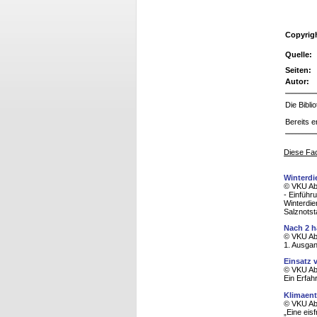
Copyrig
Quelle:
Seiten:
Autor:
Die Bibl
Bereits e
Diese Fac
Winterdi
© VKU Abf
- Einführ
Winterdie
Salznotst
Nach 2 h
© VKU Abf
1. Ausgan
Einsatz 
© VKU Abf
Ein Erfah
Klimaent
© VKU Abf
„Eine eis