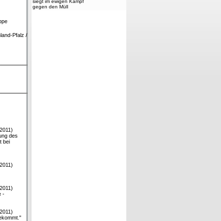
siegt im ewigen Kampf
gegen den Müll
ppe
and-Pfalz /
/2011)
rung des
 bei
/2011)
/2011)
 -
/2011)
bekommt."