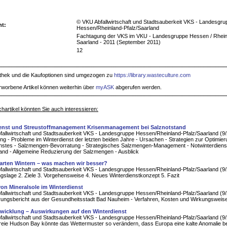
© VKU Abfallwirtschaft und Stadtsauberkeit VKS - Landesgru
ht:
Hessen/Rheinland-Pfalz/Saarland
Fachtagung der VKS im VKU - Landesgruppe Hessen / Rheinl
Saarland - 2011 (September 2011)
12
iothek und die Kaufoptionen sind umgezogen zu
https://library.wasteculture.com
rworbene Artikel können weiterhin über
myASK
abgerufen werden.
hartikel könnten Sie auch interessieren:
enst und Streustoffmanagement Krisenmanagement bei Salznotstand
allwirtschaft und Stadtsauberkeit VKS - Landesgruppe Hessen/Rheinland-Pfalz/Saarland (9
ung - Probleme im Winterdienst der letzten beiden Jahre - Ursachen - Strategien zur Optimie
nstes - Salzmengen-Bevorratung - Strategisches Salzmengen-Management - Notwinterdienst
and - Allgemeine Reduzierung der Salzmengen - Ausblick
arten Wintern – was machen wir besser?
allwirtschaft und Stadtsauberkeit VKS - Landesgruppe Hessen/Rheinland-Pfalz/Saarland (9
gslage 2. Ziele 3. Vorgehensweise 4. Neues Winterdienstkonzept 5. Fazit
von Mineralsole im Winterdienst
allwirtschaft und Stadtsauberkeit VKS - Landesgruppe Hessen/Rheinland-Pfalz/Saarland (9
rungsbericht aus der Gesundheitsstadt Bad Nauheim - Verfahren, Kosten und Wirkungsweise
wicklung – Auswirkungen auf den Winterdienst
allwirtschaft und Stadtsauberkeit VKS - Landesgruppe Hessen/Rheinland-Pfalz/Saarland (9
freie Hudson Bay könnte das Wettermuster so verändern, dass Europa eine kalte Anomalie 