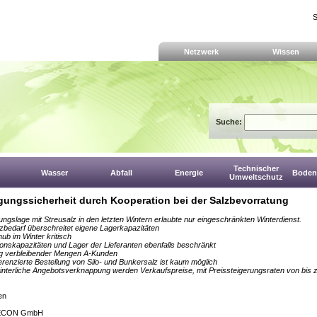
S
Netzwerk
Wissen
Suche:
Technischer
Wasser
Abfall
Energie
Boden,
Umweltschutz
gungssicherheit durch Kooperation bei der Salzbevorratung
ngslage mit Streusalz in den letzten Wintern erlaubte nur eingeschränkten Winterdienst.
zbedarf überschreitet eigene Lagerkapazitäten
b im Winter kritisch
onskapazitäten und Lager der Lieferanten ebenfalls beschränkt
ng verbleibender Mengen A-Kunden
ferenzierte Bestellung von Silo- und Bunkersalz ist kaum möglich
nterliche Angebotsverknappung werden Verkaufspreise, mit Preissteigerungsraten von bis
en
GECON GmbH