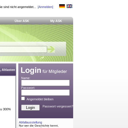
ie sind nicht angemeldet...
[Anmelden]
Über ASK
My ASK
 Altlasten
Name:
Passwort:
Angemeldet bleiben
Passwort vergessen?
 zu 300%
Abfallausstellung
Nur wer die Geschichte kennt,